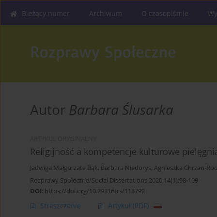
Bieżący numer
Archiwum
O czasopiśmie
Wy
Autor
Barbara Ślusarka
ARTYKUŁ ORYGINALNY
Religijność a kompetencje kulturowe pielęgn
Jadwiga Małgorzata Bąk
,
Barbara Niedorys
,
Agnieszka Chrzan-Ro
Rozprawy Społeczne/Social Dissertations 2020;14(1):98-109
DOI
:
https://doi.org/10.29316/rs/118792
Streszczenie
Artykuł
(PDF)