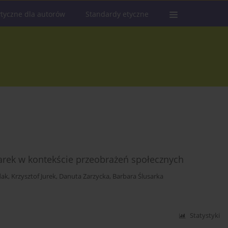
tyczne dla autorów
Standardy etyczne
iarek w kontekście przeobrażeń społecznych
dak
,
Krzysztof Jurek
,
Danuta Zarzycka
,
Barbara Ślusarka
Statystyki