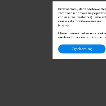
Przetwarzamy dane osobowe zbiera
zachowaniu odbywa się poprzez d
cookies (tzw. ciasteczka). Dane, w
oraz w celu monitorowania ruchu
(
więcej
).
Możesz zmienić ustawienia cookie
niektóre funkcjonalności dostępne
Zgadzam się