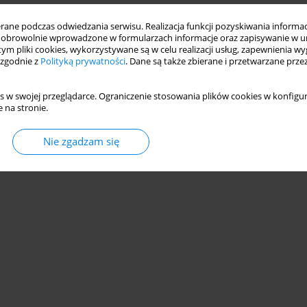
ne podczas odwiedzania serwisu. Realizacja funkcji pozyskiwania informacj
obrowolnie wprowadzone w formularzach informacje oraz zapisywanie w u
 tym pliki cookies, wykorzystywane są w celu realizacji usług, zapewnienia 
 zgodnie z
Polityką prywatności
. Dane są także zbierane i przetwarzane prze
s w swojej przeglądarce. Ograniczenie stosowania plików cookies w konfigur
 na stronie.
Nie zgadzam się