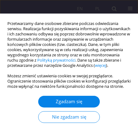
EN
PL
Przetwarzamy dane osobowe zbierane podczas odwiedzania
serwisu. Realizacja funkcji pozyskiwania informacji o użytkownikach
i ich zachowaniu odbywa się poprzez dobrowolnie wprowadzone w
formularzach informacje oraz zapisywanie w urządzeniach
końcowych plików cookies (tzw. ciasteczka). Dane, w tym pliki
cookies, wykorzystywane są w celu realizacji usług, zapewnienia
wygodnego korzystania ze strony oraz w celu monitorowania
ruchu zgodnie z
Polityką prywatności
. Dane są także zbierane i
przetwarzane przez narzędzie Google Analytics (
więcej
).
Autor
Iryna Melnyk
Możesz zmienić ustawienia cookies w swojej przeglądarce.
Ograniczenie stosowania plików cookies w konfiguracji przeglądarki
może wpłynąć na niektóre funkcjonalności dostępne na stronie.
INTERAKCJA W PROCESIE DYDAKTYCZNYM JAKO
PODSTAWA HUMANIZACJI DYDAKTYKI
Zgadzam się
Valentyna Kudryk
,
Iryna Melnyk
Rozprawy Społeczne/Social Dissertations 2014;8(4):25-28
Nie zgadzam się
DOI
:
https://doi.org/10.29316/rs/111194
Statystyki