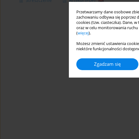
Streszczenie
Artykuł
(PDF)
Przetwarzamy dane osobowe zbiera
zachowaniu odbywa się poprzez d
cookies (tzw. ciasteczka). Dane, w
oraz w celu monitorowania ruchu
(
więcej
).
Możesz zmienić ustawienia cookie
niektóre funkcjonalności dostępne
Zgadzam się