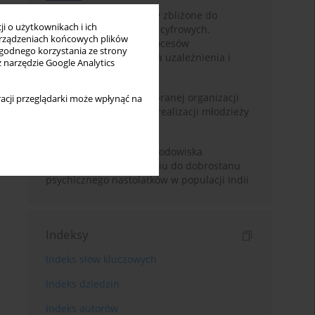
Loot boxy – mechanizmy zbliżone do
i o użytkownikach i ich
hazardu ukryte w grach cyfrowych.
rządzeniach końcowych plików
Narracyjny przegląd procesów
wygodnego korzystania ze strony
psychologicznych, ryzyka uzależnienia i
z narzędzie Google Analytics
regulacji prawnych
Znaczenie wsparcia wybranej organizacji
acji przeglądarki może wpłynąć na
pozarządowej dla samorealizacji młodzieży
pokolenia Z
Badanie osobowości i środowiska
rodzinnego w odniesieniu do dobrostanu
psychicznego nastolatków w populacji Indii
Indeksy
Indeks słów kluczowych
Indeks dziedzin
Indeks autorów