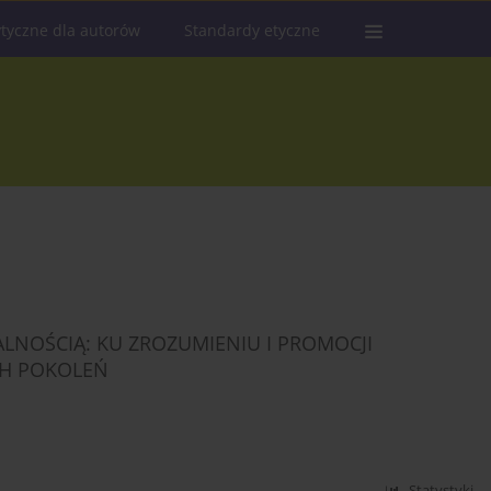
tyczne dla autorów
Standardy etyczne
LNOŚCIĄ: KU ZROZUMIENIU I PROMOCJI
CH POKOLEŃ
Statystyki