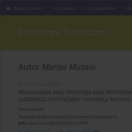
Bieżący numer
Archiwum
O czasopiśmie
Wy
Autor
Marisa Musaio
ARTYKUŁ PRZEGLĄDOWY
PEDAGOGIKA JAKO REFLEKSJA NAD WYCHOWA
LUDZKIEGO POTENCJAŁU I ASPIRACJI MŁODY
Marisa Musaio
Rozprawy Społeczne/Social Dissertations 2016;10(4):5-12
DOI
:
https://doi.org/10.29316/rs/111059