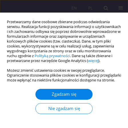
EN
PL
Przetwarzamy dane osobowe zbierane podczas odwiedzania
serwisu. Realizacja funkcji pozyskiwania informacji o użytkownikach
i ich zachowaniu odbywa się poprzez dobrowolnie wprowadzone w
formularzach informacje oraz zapisywanie w urządzeniach
końcowych plików cookies (tzw. ciasteczka). Dane, w tym pliki
cookies, wykorzystywane są w celu realizacji usług, zapewnienia
wygodnego korzystania ze strony oraz w celu monitorowania
ruchu zgodnie z
Polityką prywatności
. Dane są także zbierane i
przetwarzane przez narzędzie Google Analytics (
więcej
).
Autor
Sergiusz Nikitin
Możesz zmienić ustawienia cookies w swojej przeglądarce.
Ograniczenie stosowania plików cookies w konfiguracji przeglądarki
KOMUNIKAT O WYNIKACH BADAŃ; KOMUNIKAT Z KONFERENCJI
może wpłynąć na niektóre funkcjonalności dostępne na stronie.
OSOBOWOŚCIOWE, KULTUROWE I
ŚRODOWISKOWE UWARUNKOWANIA ZAWODU
Zgadzam się
NAUCZYCIEL. KOMUNIKAT Z BADAŃ
Nie zgadzam się
Alicja Antas-Jaszczuk
,
Sergiusz Nikitin
Rozprawy Społeczne/Social Dissertations 2014;8(4):50-53
DOI
:
https://doi.org/10.29316/rs/111198
Statystyki