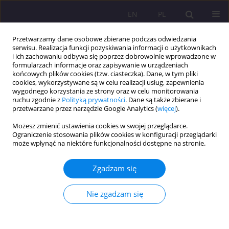
EN
PL
Przetwarzamy dane osobowe zbierane podczas odwiedzania
serwisu. Realizacja funkcji pozyskiwania informacji o użytkownikach
i ich zachowaniu odbywa się poprzez dobrowolnie wprowadzone w
formularzach informacje oraz zapisywanie w urządzeniach
końcowych plików cookies (tzw. ciasteczka). Dane, w tym pliki
cookies, wykorzystywane są w celu realizacji usług, zapewnienia
wygodnego korzystania ze strony oraz w celu monitorowania
ruchu zgodnie z
Polityką prywatności
. Dane są także zbierane i
przetwarzane przez narzędzie Google Analytics (
więcej
).
Autor
Gabriela Nowara
Możesz zmienić ustawienia cookies w swojej przeglądarce.
Ograniczenie stosowania plików cookies w konfiguracji przeglądarki
może wpłynąć na niektóre funkcjonalności dostępne na stronie.
Iluzje natury w przestrzeni miejskiej – refleksje
ekofilozoficzne
Zgadzam się
Gabriela Nowara
Rozprawy Społeczne/Social Dissertations 2025;19(1):448-453
Nie zgadzam się
DOI
:
https://doi.org/10.29316/rs/214862
Statystyki