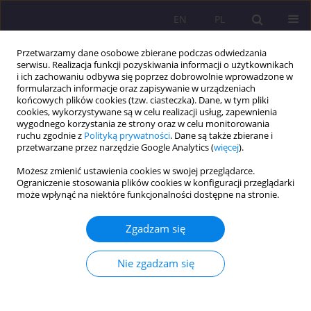
EN
PL
Przetwarzamy dane osobowe zbierane podczas odwiedzania
serwisu. Realizacja funkcji pozyskiwania informacji o użytkownikach
i ich zachowaniu odbywa się poprzez dobrowolnie wprowadzone w
formularzach informacje oraz zapisywanie w urządzeniach
końcowych plików cookies (tzw. ciasteczka). Dane, w tym pliki
cookies, wykorzystywane są w celu realizacji usług, zapewnienia
wygodnego korzystania ze strony oraz w celu monitorowania
ruchu zgodnie z
Polityką prywatności
. Dane są także zbierane i
przetwarzane przez narzędzie Google Analytics (
więcej
).
Autor
Joanna Nowicka
Możesz zmienić ustawienia cookies w swojej przeglądarce.
Ograniczenie stosowania plików cookies w konfiguracji przeglądarki
może wpłynąć na niektóre funkcjonalności dostępne na stronie.
ARTYKUŁ ORYGINALNY
Akademickie doradztwo zawodowe 5.0
Zgadzam się
Joanna Nowicka
Rozprawy Społeczne/Social Dissertations 2025;19(1):244-260
Nie zgadzam się
DOI
:
https://doi.org/10.29316/rs/212558
Statystyki