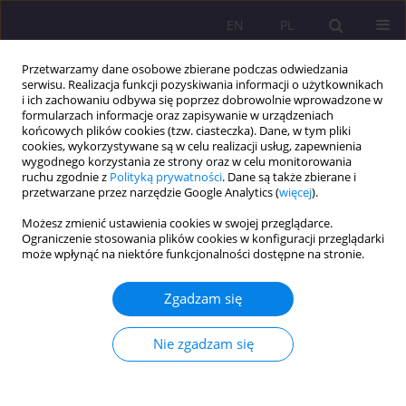
EN
PL
Przetwarzamy dane osobowe zbierane podczas odwiedzania
serwisu. Realizacja funkcji pozyskiwania informacji o użytkownikach
i ich zachowaniu odbywa się poprzez dobrowolnie wprowadzone w
formularzach informacje oraz zapisywanie w urządzeniach
końcowych plików cookies (tzw. ciasteczka). Dane, w tym pliki
cookies, wykorzystywane są w celu realizacji usług, zapewnienia
wygodnego korzystania ze strony oraz w celu monitorowania
ruchu zgodnie z
Polityką prywatności
. Dane są także zbierane i
przetwarzane przez narzędzie Google Analytics (
więcej
).
Autor
Agnieszka Roguska
Możesz zmienić ustawienia cookies w swojej przeglądarce.
Ograniczenie stosowania plików cookies w konfiguracji przeglądarki
ARTYKUŁ RECENZYJNY
może wpłynąć na niektóre funkcjonalności dostępne na stronie.
Satysfakcja z nauki zdalnej – problemy, wyzwania
i rekomendacje dla uczelni wyższych – recenzja
Zgadzam się
monografii pt. Satysfakcja z nauki zdalnej –
problemy, wyzwania i rekomendacje dla uczelni
Nie zgadzam się
wyższych autorstwa A. Bęczkowskiej, R.
Skrobackiego i J. Flicińskiej-Turkiewicz
(Wydawnictwo Naukowe Tygiel, Lublin 2023)