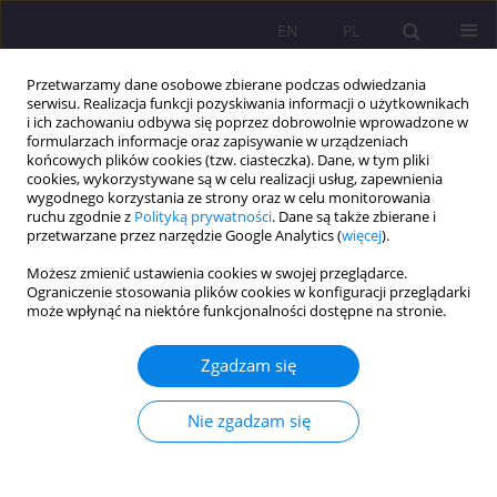
EN
PL
Przetwarzamy dane osobowe zbierane podczas odwiedzania
serwisu. Realizacja funkcji pozyskiwania informacji o użytkownikach
i ich zachowaniu odbywa się poprzez dobrowolnie wprowadzone w
formularzach informacje oraz zapisywanie w urządzeniach
końcowych plików cookies (tzw. ciasteczka). Dane, w tym pliki
cookies, wykorzystywane są w celu realizacji usług, zapewnienia
wygodnego korzystania ze strony oraz w celu monitorowania
ruchu zgodnie z
Polityką prywatności
. Dane są także zbierane i
przetwarzane przez narzędzie Google Analytics (
więcej
).
Autor
Mariusz Ryszkowski
Możesz zmienić ustawienia cookies w swojej przeglądarce.
Ograniczenie stosowania plików cookies w konfiguracji przeglądarki
może wpłynąć na niektóre funkcjonalności dostępne na stronie.
AKT KONTEMPLACJI W UJĘCIU ŚW. TOMASZA Z
AKWINU
Zgadzam się
Mariusz Ryszkowski
Rozprawy Społeczne/Social Dissertations 2012;6(2):7-14
Nie zgadzam się
DOI
:
https://doi.org/10.29316/rs/111267
Statystyki