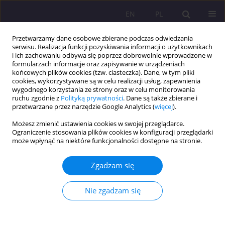
EN
PL
Przetwarzamy dane osobowe zbierane podczas odwiedzania
serwisu. Realizacja funkcji pozyskiwania informacji o użytkownikach
i ich zachowaniu odbywa się poprzez dobrowolnie wprowadzone w
formularzach informacje oraz zapisywanie w urządzeniach
końcowych plików cookies (tzw. ciasteczka). Dane, w tym pliki
cookies, wykorzystywane są w celu realizacji usług, zapewnienia
wygodnego korzystania ze strony oraz w celu monitorowania
ruchu zgodnie z
Polityką prywatności
. Dane są także zbierane i
przetwarzane przez narzędzie Google Analytics (
więcej
).
Autor
Wiktor Sędkowski
Możesz zmienić ustawienia cookies w swojej przeglądarce.
Ograniczenie stosowania plików cookies w konfiguracji przeglądarki
może wpłynąć na niektóre funkcjonalności dostępne na stronie.
ARTYKUŁ ORYGINALNY
Zagrożenia i ryzyka bezpieczeństwa w Edge AI
Zgadzam się
Wiktor Sędkowski
Rozprawy Społeczne/Social Dissertations 2026;20(1):97-107
Nie zgadzam się
DOI
:
https://doi.org/10.29316/rs/220428
Statystyki