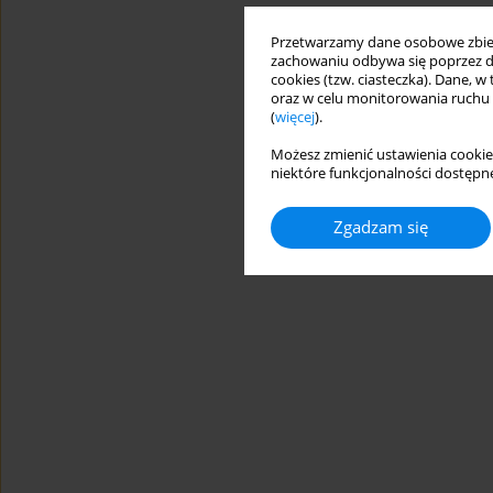
Przetwarzamy dane osobowe zbiera
zachowaniu odbywa się poprzez d
cookies (tzw. ciasteczka). Dane, w
oraz w celu monitorowania ruchu
(
więcej
).
Możesz zmienić ustawienia cookie
niektóre funkcjonalności dostępne
Zgadzam się