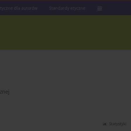
tyczne dla autorów
Standardy etyczne
znej
Statystyki