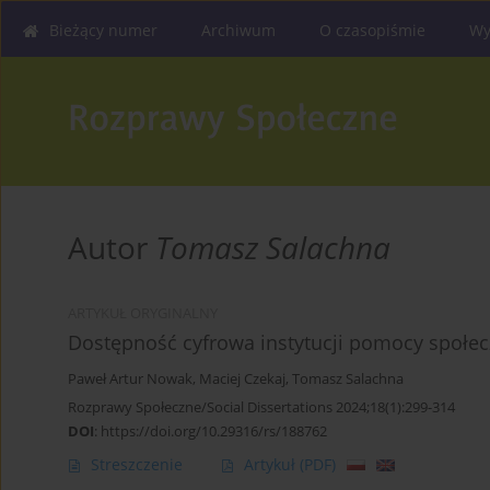
Bieżący numer
Archiwum
O czasopiśmie
Wy
Autor
Tomasz Salachna
ARTYKUŁ ORYGINALNY
Dostępność cyfrowa instytucji pomocy społec
Paweł Artur Nowak
,
Maciej Czekaj
,
Tomasz Salachna
Rozprawy Społeczne/Social Dissertations 2024;18(1):299-314
DOI
:
https://doi.org/10.29316/rs/188762
Streszczenie
Artykuł
(PDF)