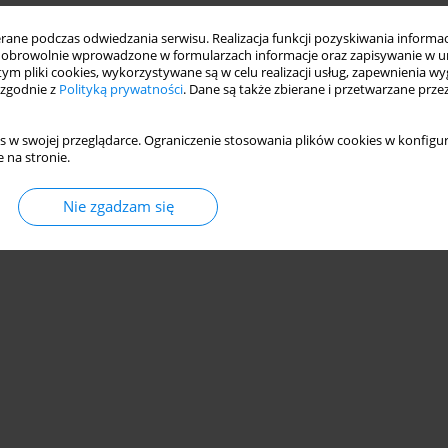
ne podczas odwiedzania serwisu. Realizacja funkcji pozyskiwania informacj
obrowolnie wprowadzone w formularzach informacje oraz zapisywanie w u
 tym pliki cookies, wykorzystywane są w celu realizacji usług, zapewnienia 
 zgodnie z
Polityką prywatności
. Dane są także zbierane i przetwarzane prze
s w swojej przeglądarce. Ograniczenie stosowania plików cookies w konfigur
 na stronie.
Nie zgadzam się