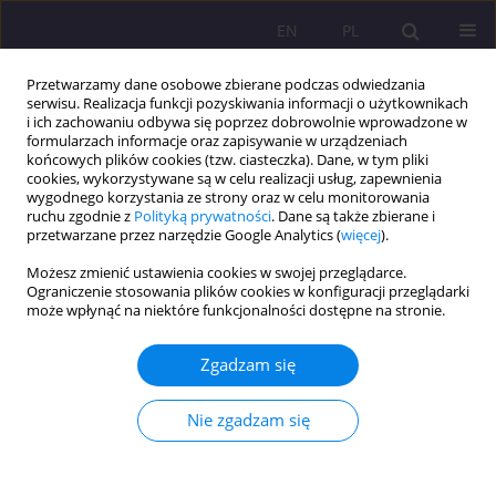
EN
PL
Przetwarzamy dane osobowe zbierane podczas odwiedzania
serwisu. Realizacja funkcji pozyskiwania informacji o użytkownikach
i ich zachowaniu odbywa się poprzez dobrowolnie wprowadzone w
formularzach informacje oraz zapisywanie w urządzeniach
końcowych plików cookies (tzw. ciasteczka). Dane, w tym pliki
cookies, wykorzystywane są w celu realizacji usług, zapewnienia
wygodnego korzystania ze strony oraz w celu monitorowania
ruchu zgodnie z
Polityką prywatności
. Dane są także zbierane i
przetwarzane przez narzędzie Google Analytics (
więcej
).
Autor
Jarosław Serdakowski
Możesz zmienić ustawienia cookies w swojej przeglądarce.
Ograniczenie stosowania plików cookies w konfiguracji przeglądarki
może wpłynąć na niektóre funkcjonalności dostępne na stronie.
ARTYKUŁ ORYGINALNY
PERSPEKTYWY ROZWOJU BEZPIECZEŃSTWA
Zgadzam się
TRANSGRANICZNEGO RP
Jarosław Serdakowski
Nie zgadzam się
Rozprawy Społeczne/Social Dissertations 2015;9(2):28-33
DOI
:
https://doi.org/10.29316/rs/111091
Statystyki