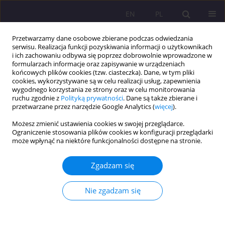
EN
PL
Przetwarzamy dane osobowe zbierane podczas odwiedzania
serwisu. Realizacja funkcji pozyskiwania informacji o użytkownikach
i ich zachowaniu odbywa się poprzez dobrowolnie wprowadzone w
formularzach informacje oraz zapisywanie w urządzeniach
końcowych plików cookies (tzw. ciasteczka). Dane, w tym pliki
cookies, wykorzystywane są w celu realizacji usług, zapewnienia
wygodnego korzystania ze strony oraz w celu monitorowania
ruchu zgodnie z
Polityką prywatności
. Dane są także zbierane i
przetwarzane przez narzędzie Google Analytics (
więcej
).
Autor
Agnieszka Siedlecka
Możesz zmienić ustawienia cookies w swojej przeglądarce.
Ograniczenie stosowania plików cookies w konfiguracji przeglądarki
ARTYKUŁ ORYGINALNY
może wpłynąć na niektóre funkcjonalności dostępne na stronie.
WPŁYW REKLAM TELEWIZYJNYCH NA MŁODYCH
KONSUMENTÓW
Zgadzam się
Agnieszka Anna Siedlecka
,
Klaudia Juszczuk
,
Wioleta Kuflewska
Nie zgadzam się
Rozprawy Społeczne/Social Dissertations 2020;14(4):135-146
DOI
:
https://doi.org/10.29316/rs/132421
Statystyki