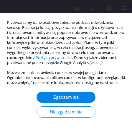
EN
PL
Przetwarzamy dane osobowe zbierane podczas odwiedzania
serwisu. Realizacja funkcji pozyskiwania informacji o użytkownikach
i ich zachowaniu odbywa się poprzez dobrowolnie wprowadzone w
formularzach informacje oraz zapisywanie w urządzeniach
końcowych plików cookies (tzw. ciasteczka). Dane, w tym pliki
cookies, wykorzystywane są w celu realizacji usług, zapewnienia
wygodnego korzystania ze strony oraz w celu monitorowania
ruchu zgodnie z
Polityką prywatności
. Dane są także zbierane i
przetwarzane przez narzędzie Google Analytics (
więcej
).
Autor
Małgorzata Siedlecka
Możesz zmienić ustawienia cookies w swojej przeglądarce.
Ograniczenie stosowania plików cookies w konfiguracji przeglądarki
ARTYKUŁ ORYGINALNY
może wpłynąć na niektóre funkcjonalności dostępne na stronie.
WIEDZA PACJENTÓW PRZYCHODNI REJONOWEJ
POZ W BIAŁEJ PODLASKIEJ NA TEMAT
Zgadzam się
CZYNNIKÓW RYZYKA CHORÓB UKŁADU
SERCOWO- -NACZYNIOWEGO A ICH
Nie zgadzam się
ZACHOWANIA ZDROWOTNE
Małgorzata Siedlecka
,
Wioletta Wioletta Żukiewicz-Sobczak