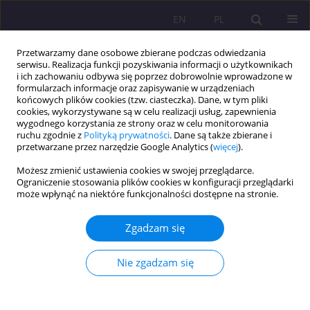
EN
PL
Przetwarzamy dane osobowe zbierane podczas odwiedzania
serwisu. Realizacja funkcji pozyskiwania informacji o użytkownikach
i ich zachowaniu odbywa się poprzez dobrowolnie wprowadzone w
formularzach informacje oraz zapisywanie w urządzeniach
końcowych plików cookies (tzw. ciasteczka). Dane, w tym pliki
cookies, wykorzystywane są w celu realizacji usług, zapewnienia
wygodnego korzystania ze strony oraz w celu monitorowania
ruchu zgodnie z
Polityką prywatności
. Dane są także zbierane i
przetwarzane przez narzędzie Google Analytics (
więcej
).
Autor
Iwona Staszkiewicz-
Możesz zmienić ustawienia cookies w swojej przeglądarce.
Grabarczyk
Ograniczenie stosowania plików cookies w konfiguracji przeglądarki
może wpłynąć na niektóre funkcjonalności dostępne na stronie.
ARTYKUŁ PRZEGLĄDOWY
(Nie)widzialny obraz bezdomności
Zgadzam się
Iwona Staszkiewicz-Grabarczyk
Nie zgadzam się
Rozprawy Społeczne/Social Dissertations 2023;17(1):184-208
DOI
:
https://doi.org/10.29316/rs/174633
Statystyki