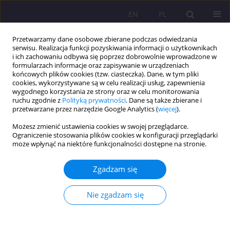
EN
PL
Przetwarzamy dane osobowe zbierane podczas odwiedzania
serwisu. Realizacja funkcji pozyskiwania informacji o użytkownikach
i ich zachowaniu odbywa się poprzez dobrowolnie wprowadzone w
formularzach informacje oraz zapisywanie w urządzeniach
końcowych plików cookies (tzw. ciasteczka). Dane, w tym pliki
cookies, wykorzystywane są w celu realizacji usług, zapewnienia
wygodnego korzystania ze strony oraz w celu monitorowania
ruchu zgodnie z
Polityką prywatności
. Dane są także zbierane i
przetwarzane przez narzędzie Google Analytics (
więcej
).
2/2021 vol. 15
Możesz zmienić ustawienia cookies w swojej przeglądarce.
Ograniczenie stosowania plików cookies w konfiguracji przeglądarki
ARTYKUŁ PRZEGLĄDOWY
może wpłynąć na niektóre funkcjonalności dostępne na stronie.
Edukacja w czasie pandemii
Zgadzam się
COVID–19 w świetle aktów
Nie zgadzam się
prawnych