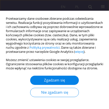
EN
PL
Przetwarzamy dane osobowe zbierane podczas odwiedzania
serwisu. Realizacja funkcji pozyskiwania informacji o użytkownikach
i ich zachowaniu odbywa się poprzez dobrowolnie wprowadzone w
formularzach informacje oraz zapisywanie w urządzeniach
końcowych plików cookies (tzw. ciasteczka). Dane, w tym pliki
cookies, wykorzystywane są w celu realizacji usług, zapewnienia
wygodnego korzystania ze strony oraz w celu monitorowania
ruchu zgodnie z
Polityką prywatności
. Dane są także zbierane i
przetwarzane przez narzędzie Google Analytics (
więcej
).
Słowo kluczowe
kształcenie
Możesz zmienić ustawienia cookies w swojej przeglądarce.
stacjonarne
Ograniczenie stosowania plików cookies w konfiguracji przeglądarki
może wpłynąć na niektóre funkcjonalności dostępne na stronie.
ARTYKUŁ PRZEGLĄDOWY
Zgadzam się
Edukacja w czasie pandemii COVID–19 w świetle
aktów prawnych
Nie zgadzam się
Iwona Staszkiewicz-Grabarczyk
Rozprawy Społeczne/Social Dissertations 2021;15(2):25-39