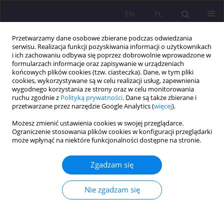
EN
PL
Przetwarzamy dane osobowe zbierane podczas odwiedzania
serwisu. Realizacja funkcji pozyskiwania informacji o użytkownikach
i ich zachowaniu odbywa się poprzez dobrowolnie wprowadzone w
formularzach informacje oraz zapisywanie w urządzeniach
końcowych plików cookies (tzw. ciasteczka). Dane, w tym pliki
cookies, wykorzystywane są w celu realizacji usług, zapewnienia
wygodnego korzystania ze strony oraz w celu monitorowania
ruchu zgodnie z
Polityką prywatności
. Dane są także zbierane i
przetwarzane przez narzędzie Google Analytics (
więcej
).
Autor
Bernadeta Szczupał
Możesz zmienić ustawienia cookies w swojej przeglądarce.
Ograniczenie stosowania plików cookies w konfiguracji przeglądarki
może wpłynąć na niektóre funkcjonalności dostępne na stronie.
DZIECKO Z FASD – PROBLEMY DIAGNOSTYCZNE
ORAZ WYBRANE STRATEGIE I METODY PRACY
Zgadzam się
Bernadeta Szczupał
Rozprawy Społeczne/Social Dissertations 2013;7(1):79-96
Nie zgadzam się
DOI
:
https://doi.org/10.29316/rs/111206
Statystyki