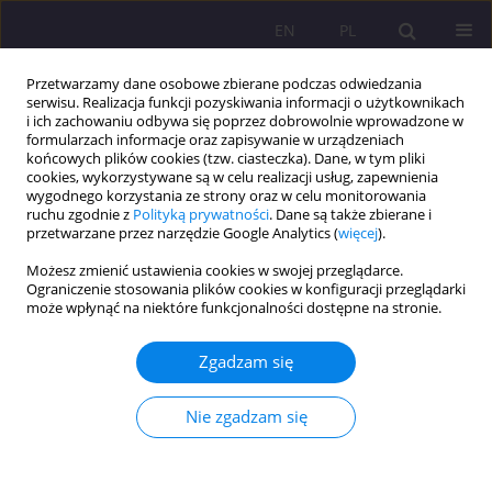
EN
PL
Przetwarzamy dane osobowe zbierane podczas odwiedzania
serwisu. Realizacja funkcji pozyskiwania informacji o użytkownikach
i ich zachowaniu odbywa się poprzez dobrowolnie wprowadzone w
formularzach informacje oraz zapisywanie w urządzeniach
końcowych plików cookies (tzw. ciasteczka). Dane, w tym pliki
cookies, wykorzystywane są w celu realizacji usług, zapewnienia
wygodnego korzystania ze strony oraz w celu monitorowania
ruchu zgodnie z
Polityką prywatności
. Dane są także zbierane i
przetwarzane przez narzędzie Google Analytics (
więcej
).
Autor
Elżbieta Szlenk-Czyczerska
Możesz zmienić ustawienia cookies w swojej przeglądarce.
Ograniczenie stosowania plików cookies w konfiguracji przeglądarki
może wpłynąć na niektóre funkcjonalności dostępne na stronie.
ARTYKUŁ PRZEGLĄDOWY
Współczesny rynek pracy w Polsce a generacja.
Zgadzam się
Różnice między pokoleniami X, Y oraz Z.
Karolina Martyna Czyczerska
,
Anna Jadwiga Ławnik
,
Elżbieta Szlenk-
Nie zgadzam się
Czyczerska
Rozprawy Społeczne/Social Dissertations 2020;14(3):102-125
DOI
:
https://doi.org/10.29316/rs/125693