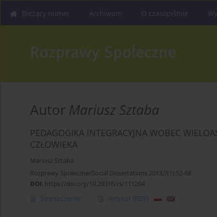
Bieżący numer
Archiwum
O czasopiśmie
Wy
Autor
Mariusz Sztaba
PEDAGOGIKA INTEGRACYJNA WOBEC WIELO
CZŁOWIEKA
Mariusz Sztaba
Rozprawy Społeczne/Social Dissertations 2013;7(1):52-68
DOI
:
https://doi.org/10.29316/rs/111204
Streszczenie
Artykuł
(PDF)