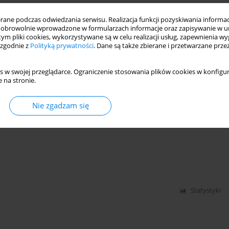
ne podczas odwiedzania serwisu. Realizacja funkcji pozyskiwania informacj
 II. FUNDAMENTY WIARY I MORALNOŚCI
obrowolnie wprowadzone w formularzach informacje oraz zapisywanie w u
LUBLIN 2012, SS.202
 tym pliki cookies, wykorzystywane są w celu realizacji usług, zapewnienia 
 zgodnie z
Polityką prywatności
. Dane są także zbierane i przetwarzane prze
s w swojej przeglądarce. Ograniczenie stosowania plików cookies w konfigur
 na stronie.
Statystyki
Nie zgadzam się
Statystyki