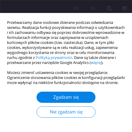
EN
PL
Przetwarzamy dane osobowe zbierane podczas odwiedzania
serwisu. Realizacja funkcji pozyskiwania informacji o użytkownikach
i ich zachowaniu odbywa się poprzez dobrowolnie wprowadzone w
formularzach informacje oraz zapisywanie w urządzeniach
końcowych plików cookies (tzw. ciasteczka). Dane, w tym pliki
cookies, wykorzystywane są w celu realizacji usług, zapewnienia
wygodnego korzystania ze strony oraz w celu monitorowania
ruchu zgodnie z
Polityką prywatności
. Dane są także zbierane i
przetwarzane przez narzędzie Google Analytics (
więcej
).
1/2013 vol. 7
Możesz zmienić ustawienia cookies w swojej przeglądarce.
Ograniczenie stosowania plików cookies w konfiguracji przeglądarki
może wpłynąć na niektóre funkcjonalności dostępne na stronie.
PEDAGOGIKA INTEGRACYJNA
Zgadzam się
WOBEC WIELOASPEKTOWEGO
Nie zgadzam się
PROBLEMU SAMOTNOŚCI
CZŁOWIEKA