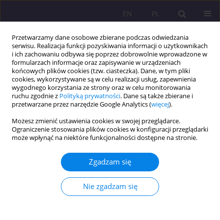
EN
PL
Przetwarzamy dane osobowe zbierane podczas odwiedzania
serwisu. Realizacja funkcji pozyskiwania informacji o użytkownikach
i ich zachowaniu odbywa się poprzez dobrowolnie wprowadzone w
formularzach informacje oraz zapisywanie w urządzeniach
końcowych plików cookies (tzw. ciasteczka). Dane, w tym pliki
cookies, wykorzystywane są w celu realizacji usług, zapewnienia
wygodnego korzystania ze strony oraz w celu monitorowania
ruchu zgodnie z
Polityką prywatności
. Dane są także zbierane i
przetwarzane przez narzędzie Google Analytics (
więcej
).
Słowo kluczowe
samotność
Możesz zmienić ustawienia cookies w swojej przeglądarce.
umierania
Ograniczenie stosowania plików cookies w konfiguracji przeglądarki
może wpłynąć na niektóre funkcjonalności dostępne na stronie.
PEDAGOGIKA INTEGRACYJNA WOBEC
Zgadzam się
WIELOASPEKTOWEGO PROBLEMU SAMOTNOŚCI
CZŁOWIEKA
Nie zgadzam się
Mariusz Sztaba
Rozprawy Społeczne/Social Dissertations 2013;7(1):52-68