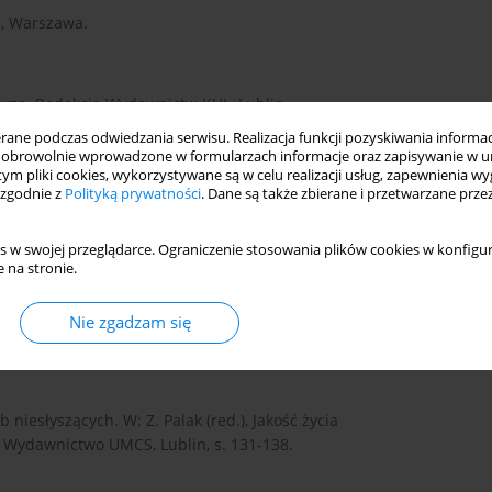
N, Warszawa.
tarze. Redakcja Wydawnictw KUL, Lublin.
ne podczas odwiedzania serwisu. Realizacja funkcji pozyskiwania informacj
obrowolnie wprowadzone w formularzach informacje oraz zapisywanie w u
 tym pliki cookies, wykorzystywane są w celu realizacji usług, zapewnienia 
z niepełnosprawnością. W: Z. Palak, Z. Bartkowicz (red.),
 zgodnie z
Polityką prywatności
. Dane są także zbierane i przetwarzane prze
ydawnictwo Uniwersytetu Marii Curie-Skłodowskiej, Lublin, s.
s w swojej przeglądarce. Ograniczenie stosowania plików cookies w konfigur
 na stronie.
wnictwo Akademickie Wyższej Szkoły Społeczno-Przyrodniczej
Nie zgadzam się
niesłyszących. W: Z. Palak (red.), Jakość życia
 Wydawnictwo UMCS, Lublin, s. 131-138.