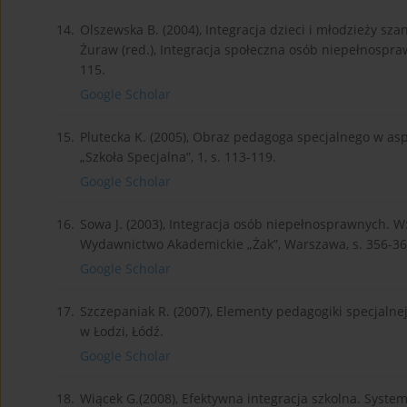
14.
Olszewska B. (2004), Integracja dzieci i młodzieży sz
Żuraw (red.), Integracja społeczna osób niepełnospr
115.
Google Scholar
15.
Plutecka K. (2005), Obraz pedagoga specjalnego w 
„Szkoła Specjalna”, 1, s. 113-119.
Google Scholar
16.
Sowa J. (2003), Integracja osób niepełnosprawnych. W:
Wydawnictwo Akademickie „Żak”, Warszawa, s. 356-36
Google Scholar
17.
Szczepaniak R. (2007), Elementy pedagogiki specjal
w Łodzi, Łódź.
Google Scholar
18.
Wiącek G.(2008), Efektywna integracja szkolna. Sys