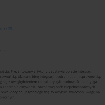
ncje
(19)
anie
ścią. Prezentowany artykuł przedstawia pojęcie integracji,
prawnością. Ukazano ideę integracji osób z niepełnosprawnością.
yjnej z uwzględnieniem charakterystyki osobowości pedagoga
na znaczenie aktywności zawodowej osób niepełnosprawnych.
e rewalidacyjną i psychologiczną. W artykule zwrócono uwagę na
połecznym.