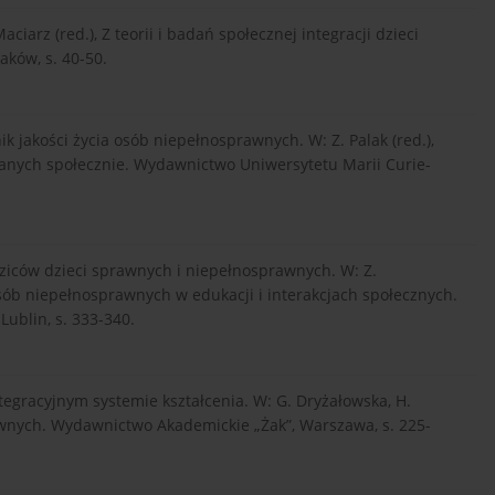
aciarz (red.), Z teorii i badań społecznej integracji dzieci
ków, s. 40-50.
 jakości życia osób niepełnosprawnych. W: Z. Palak (red.),
wanych społecznie. Wydawnictwo Uniwersytetu Marii Curie-
odziców dzieci sprawnych i niepełnosprawnych. W: Z.
osób niepełnosprawnych w edukacji i interakcjach społecznych.
ublin, s. 333-340.
ntegracyjnym systemie kształcenia. W: G. Dryżałowska, H.
awnych. Wydawnictwo Akademickie „Żak”, Warszawa, s. 225-