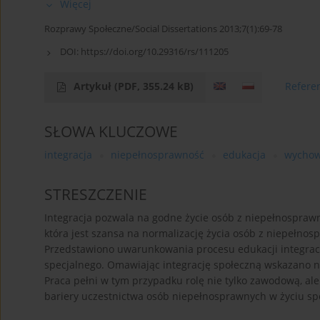
Więcej
Rozprawy Społeczne/Social Dissertations 2013;7(1):69-78
DOI:
https://doi.org/10.29316/rs/111205
Artykuł
(PDF, 355.24 kB)
Refere
SŁOWA KLUCZOWE
integracja
niepełnosprawność
edukacja
wychow
STRESZCZENIE
Integracja pozwala na godne życie osób z niepełnosprawno
która jest szansa na normalizację życia osób z niepełnos
Przedstawiono uwarunkowania procesu edukacji integrac
specjalnego. Omawiając integrację społeczną wskazano 
Praca pełni w tym przypadku rolę nie tylko zawodową, al
bariery uczestnictwa osób niepełnosprawnych w życiu s