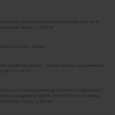
ołecznej osób niepełnosprawnych w środowisku życia. W: W.
ukowe UAM, Poznań, s. 355-378.
ydawnicza „Impuls”, Kraków.
osób niepełnosprawnych – czynniki, bariery i uwarunkowania.
(10-11), s. 66-72.
ukacji ucznia niepełnosprawnego w systemie integracyjnym.
 Dyskursy pedagogiki specjalnej. Pomiędzy teoria a praktyką.
lsztynie, Olsztyn, s. 339-347.