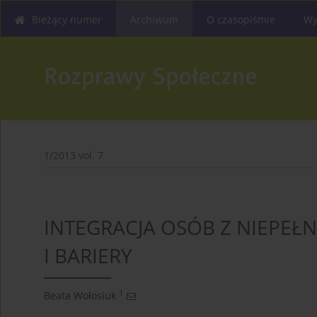
Bieżący numer
Archiwum
O czasopiśmie
Wy
1/2013 vol. 7
INTEGRACJA OSÓB Z NIEPE
I BARIERY
1
Beata Wołosiuk