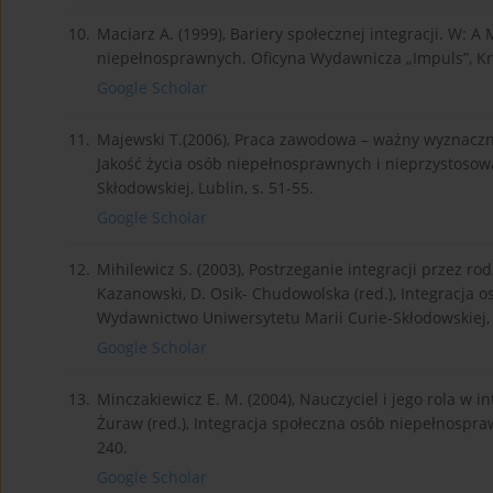
10.
Maciarz A. (1999), Bariery społecznej integracji. W: A M
niepełnosprawnych. Oficyna Wydawnicza „Impuls”, Kra
Google Scholar
11.
Majewski T.(2006), Praca zawodowa – ważny wyznacznik
Jakość życia osób niepełnosprawnych i nieprzystoso
Skłodowskiej, Lublin, s. 51-55.
Google Scholar
12.
Mihilewicz S. (2003), Postrzeganie integracji przez r
Kazanowski, D. Osik- Chudowolska (red.), Integracja 
Wydawnictwo Uniwersytetu Marii Curie-Skłodowskiej, L
Google Scholar
13.
Minczakiewicz E. M. (2004), Nauczyciel i jego rola w i
Żuraw (red.), Integracja społeczna osób niepełnospr
240.
Google Scholar