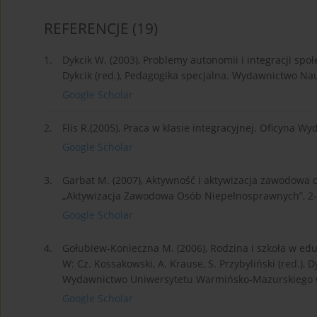
REFERENCJE
(19)
1.
Dykcik W. (2003), Problemy autonomii i integracji sp
Dykcik (red.), Pedagogika specjalna. Wydawnictwo Na
Google Scholar
2.
Flis R.(2005), Praca w klasie integracyjnej. Oficyna W
Google Scholar
3.
Garbat M. (2007), Aktywność i aktywizacja zawodowa 
„Aktywizacja Zawodowa Osób Niepełnosprawnych”, 2-3 
Google Scholar
4.
Gołubiew-Konieczna M. (2006), Rodzina i szkoła w ed
W: Cz. Kossakowski, A. Krause, S. Przybyliński (red.),
Wydawnictwo Uniwersytetu Warmińsko-Mazurskiego w O
Google Scholar