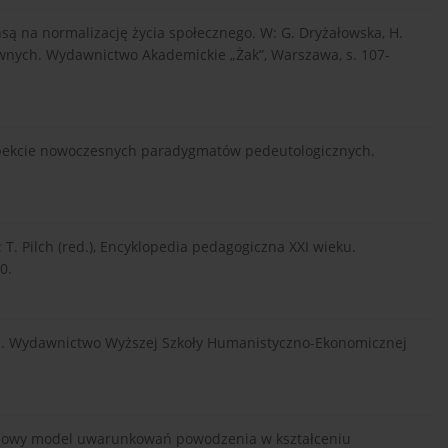
ansą na normalizację życia społecznego. W: G. Dryżałowska, H.
awnych. Wydawnictwo Akademickie „Żak”, Warszawa, s. 107-
aspekcie nowoczesnych paradygmatów pedeutologicznych.
 T. Pilch (red.), Encyklopedia pedagogiczna XXI wieku.
0.
nej. Wydawnictwo Wyższej Szkoły Humanistyczno-Ekonomicznej
temowy model uwarunkowań powodzenia w kształceniu