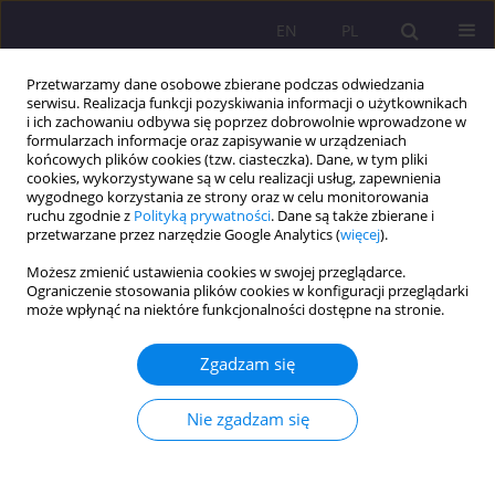
EN
PL
Przetwarzamy dane osobowe zbierane podczas odwiedzania
serwisu. Realizacja funkcji pozyskiwania informacji o użytkownikach
i ich zachowaniu odbywa się poprzez dobrowolnie wprowadzone w
formularzach informacje oraz zapisywanie w urządzeniach
końcowych plików cookies (tzw. ciasteczka). Dane, w tym pliki
cookies, wykorzystywane są w celu realizacji usług, zapewnienia
wygodnego korzystania ze strony oraz w celu monitorowania
ruchu zgodnie z
Polityką prywatności
. Dane są także zbierane i
przetwarzane przez narzędzie Google Analytics (
więcej
).
Słowo kluczowe
Możesz zmienić ustawienia cookies w swojej przeglądarce.
niepełnosprawność
Ograniczenie stosowania plików cookies w konfiguracji przeglądarki
może wpłynąć na niektóre funkcjonalności dostępne na stronie.
ARTYKUŁ ORYGINALNY
Rola nauczyciela wychowania fizycznego w
Zgadzam się
kształtowaniu postaw osób z
niepełnosprawnością wobec aktywności fizycznej
Nie zgadzam się
Dominika Wysokińska
Rozprawy Społeczne/Social Dissertations 2021;15(3):131-140