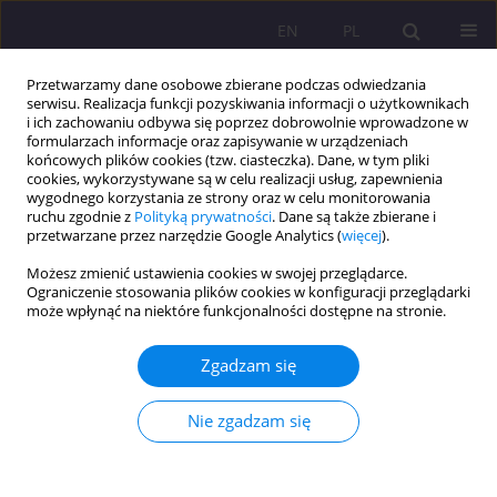
EN
PL
Przetwarzamy dane osobowe zbierane podczas odwiedzania
serwisu. Realizacja funkcji pozyskiwania informacji o użytkownikach
i ich zachowaniu odbywa się poprzez dobrowolnie wprowadzone w
formularzach informacje oraz zapisywanie w urządzeniach
końcowych plików cookies (tzw. ciasteczka). Dane, w tym pliki
cookies, wykorzystywane są w celu realizacji usług, zapewnienia
wygodnego korzystania ze strony oraz w celu monitorowania
ruchu zgodnie z
Polityką prywatności
. Dane są także zbierane i
przetwarzane przez narzędzie Google Analytics (
więcej
).
Słowo kluczowe
relacje
Możesz zmienić ustawienia cookies w swojej przeglądarce.
Ograniczenie stosowania plików cookies w konfiguracji przeglądarki
PEDAGOGIKA INTEGRACYJNA WOBEC
może wpłynąć na niektóre funkcjonalności dostępne na stronie.
WIELOASPEKTOWEGO PROBLEMU SAMOTNOŚCI
CZŁOWIEKA
Zgadzam się
Mariusz Sztaba
Nie zgadzam się
Rozprawy Społeczne/Social Dissertations 2013;7(1):52-68
DOI
:
https://doi.org/10.29316/rs/111204
Statystyki