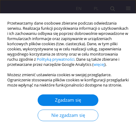
EN
PL
Przetwarzamy dane osobowe zbierane podczas odwiedzania
serwisu. Realizacja funkcji pozyskiwania informacji o użytkownikach
i ich zachowaniu odbywa się poprzez dobrowolnie wprowadzone w
formularzach informacje oraz zapisywanie w urządzeniach
końcowych plików cookies (tzw. ciasteczka). Dane, w tym pliki
cookies, wykorzystywane są w celu realizacji usług, zapewnienia
wygodnego korzystania ze strony oraz w celu monitorowania
ruchu zgodnie z
Polityką prywatności
. Dane są także zbierane i
przetwarzane przez narzędzie Google Analytics (
więcej
).
Autor
Adrianna Szwarc
Możesz zmienić ustawienia cookies w swojej przeglądarce.
Ograniczenie stosowania plików cookies w konfiguracji przeglądarki
może wpłynąć na niektóre funkcjonalności dostępne na stronie.
ARTYKUŁ PRZEGLĄDOWY
ZMIANY STANU CYWILNEGO WE WSPÓŁCZESNEJ
Zgadzam się
EUROPIE – KIERUNEK PRZEMIAN ORAZ ICH
DETERMINANTY
Nie zgadzam się
Adrianna Szwarc
Rozprawy Społeczne/Social Dissertations 2017;11(3):14-21
DOI
:
https://doi.org/10.29316/rs.2017.23