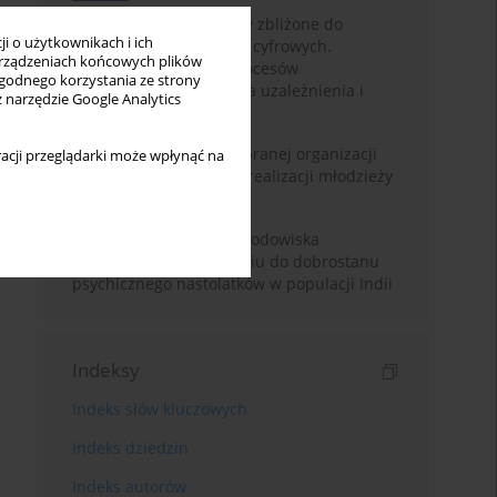
Loot boxy – mechanizmy zbliżone do
i o użytkownikach i ich
hazardu ukryte w grach cyfrowych.
rządzeniach końcowych plików
Narracyjny przegląd procesów
wygodnego korzystania ze strony
psychologicznych, ryzyka uzależnienia i
z narzędzie Google Analytics
regulacji prawnych
Znaczenie wsparcia wybranej organizacji
acji przeglądarki może wpłynąć na
pozarządowej dla samorealizacji młodzieży
pokolenia Z
Badanie osobowości i środowiska
rodzinnego w odniesieniu do dobrostanu
psychicznego nastolatków w populacji Indii
Indeksy
Indeks słów kluczowych
Indeks dziedzin
Indeks autorów