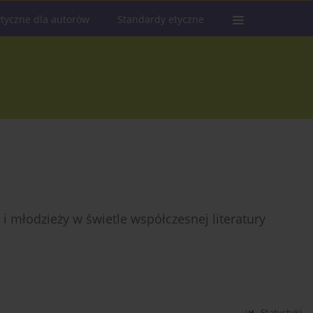
tyczne dla autorów
Standardy etyczne
 i młodzieży w świetle współczesnej literatury
Statystyki