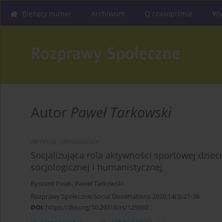
Bieżący numer
Archiwum
O czasopiśmie
Wy
Autor
Paweł Tarkowski
ARTYKUŁ ORYGINALNY
Socjalizująca rola aktywności sportowej dzieci
socjologicznej i humanistycznej
Ryszard Polak
,
Paweł Tarkowski
Rozprawy Społeczne/Social Dissertations 2020;14(3):27-38
DOI
:
https://doi.org/10.29316/rs/125692