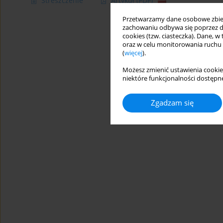
Streszczenie
Artykuł
(PDF)
Przetwarzamy dane osobowe zbiera
zachowaniu odbywa się poprzez d
cookies (tzw. ciasteczka). Dane, w
oraz w celu monitorowania ruchu
(
więcej
).
Możesz zmienić ustawienia cookie
niektóre funkcjonalności dostępne
Zgadzam się