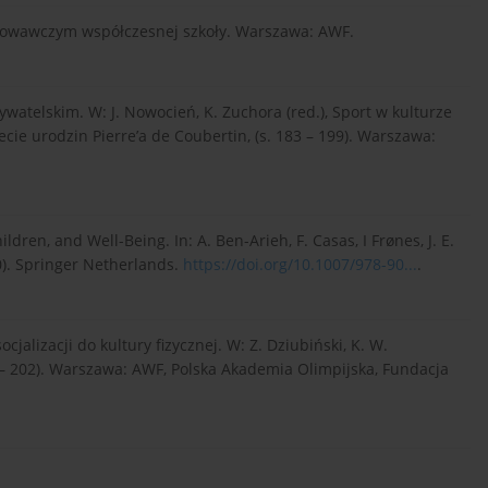
ychowawczym współczesnej szkoły. Warszawa: AWF.
ywatelskim. W: J. Nowocień, K. Zuchora (red.), Sport w kulturze
ecie urodzin Pierre’a de Coubertin, (s. 183 – 199). Warszawa:
ldren, and Well-Being. In: A. Ben-Arieh, F. Casas, I Frønes, J. E.
0). Springer Netherlands.
https://doi.org/10.1007/978-90...
.
jalizacji do kultury fizycznej. W: Z. Dziubiński, K. W.
93 – 202). Warszawa: AWF, Polska Akademia Olimpijska, Fundacja