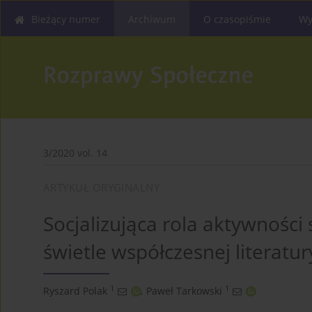
Bieżący numer
Archiwum
O czasopiśmie
Wy
3/2020 vol. 14
ARTYKUŁ ORYGINALNY
Socjalizująca rola aktywności 
świetle współczesnej literatur
1
1
Ryszard Polak
,
Paweł Tarkowski