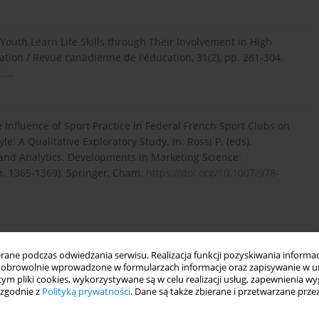
 Do Youth Learn Life Skills through Their Involvement in High
tion / Revue canadienne de l'éducation, 31(2), pp. 281-304.
...
.
e Influence of Sport Practice in Federal French Sport Clubs on
le: A Qualitative Exploratory Study. In: Rossi P. (eds),
and Analytics. Developments in Marketing Science:
p. 1365-1369). Springer, Cham.
https://doi.org/10.1007/978-
ym. Studia Humanistyczne, 10, s. 27–41.
ne podczas odwiedzania serwisu. Realizacja funkcji pozyskiwania informacj
obrowolnie wprowadzone w formularzach informacje oraz zapisywanie w u
 tym pliki cookies, wykorzystywane są w celu realizacji usług, zapewnienia 
 zgodnie z
Polityką prywatności
. Dane są także zbierane i przetwarzane prze
ortu. Lublin: Towarzystwo Naukowe KUL.