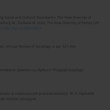
ing Social and Cultural Boundaries, The New Diversity of
eneburg M., Zlatkova M. (eds), The New Diversity of Family Life
s://doi.org/10.1007/978-3-...
.
tion. Annual Review of Sociology, 4, pp. 421-454.
finiowanie zjawiska czy dyskurs? Przegląd Socjologii
 wartości w nowoczesnym procesie edukacji. W: K. Hądzelek
lski Komitet Olimpijski.