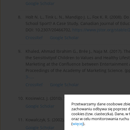
Google Scholar
8.
Holt N. L., Tink L. N., Mandigo J. L., Fox K. R. (2008).
School Sport? A Case Study. Canadian Journal of Educa
DOI: 10.2307/20466702,
https://www.jstor.org/stable/2
CrossRef
Google Scholar
9.
Khaled, Ahmad Ibrahim G., Brée J., Naja M. (2017). Th
the Sensitivityof Children to Values and Healthy Lifesty
Marketing at the Confluence between Entertainment 
Proceedings of the Academy of Marketing Science. (p
3-...
.
CrossRef
Google Scholar
10.
Kosiewicz, J. (2010). Sport poza dobrem i złem moraln
Przetwarzamy dane osobowe zbiera
Google Scholar
zachowaniu odbywa się poprzez d
cookies (tzw. ciasteczka). Dane, w
oraz w celu monitorowania ruchu
11.
Kowalczyk, S. (2002). Elementy filozofii i teologii sp
(
więcej
).
Google Scholar