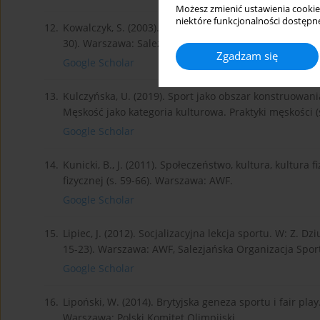
Możesz zmienić ustawienia cookie
niektóre funkcjonalności dostępne
12.
Kowalczyk, S. (2003). Społeczno-integracyjna funkcja s
30). Warszawa: Salezjańska Organizacja Sportowa RP.
Zgadzam się
Google Scholar
13.
Kulczyńska, U. (2019). Sport jako obszar konstruowan
Męskość jako kategoria kulturowa. Praktyki męskości 
Google Scholar
14.
Kunicki, B., J. (2011). Społeczeństwo, kultura, kultura f
fizycznej (s. 59-66). Warszawa: AWF.
Google Scholar
15.
Lipiec, J. (2012). Socjalizacyjna lekcja sportu. W: Z. Dzi
15-23). Warszawa: AWF, Salezjańska Organizacja Spor
Google Scholar
16.
Lipoński, W. (2014). Brytyjska geneza sportu i fair play.
Warszawa: Polski Komitet Olimpijski.