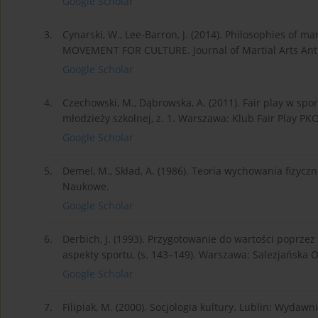
Google Scholar
3.
Cynarski, W., Lee-Barron, J. (2014). Philosophies of m
MOVEMENT FOR CULTURE. Journal of Martial Arts Anthr
Google Scholar
4.
Czechowski, M., Dąbrowska, A. (2011). Fair play w spor
młodzieży szkolnej, z. 1. Warszawa: Klub Fair Play PKO
Google Scholar
5.
Demel, M., Skład, A. (1986). Teoria wychowania fiz
Naukowe.
Google Scholar
6.
Derbich, J. (1993). Przygotowanie do wartości poprze
aspekty sportu, (s. 143–149). Warszawa: Salezjańska 
Google Scholar
7.
Filipiak, M. (2000). Socjologia kultury. Lublin: Wydaw