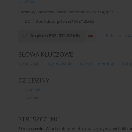
Więcej
Rozprawy Społeczne/Social Dissertations 2020;14(3):27-38
DOI:
https://doi.org/10.29316/rs/125692
Artykuł
(PDF, 371.92 kB)
Referencje
(4
SŁOWA KLUCZOWE
socjalizacja
wychowanie
wartości moralne
fair 
DZIEDZINY
socjologia
filozofia
STRESZCZENIE
Streszczenie:
W artykule podjęto analizę wybranych kilkud