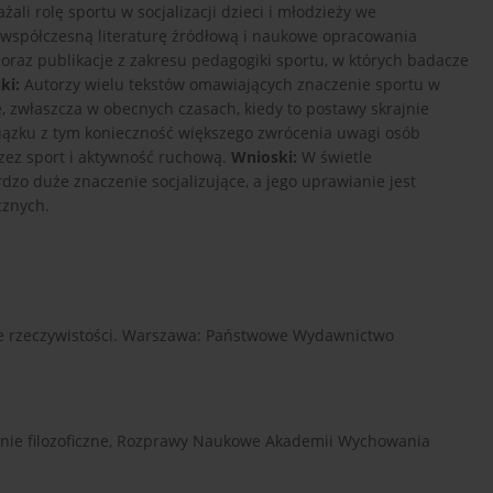
żali rolę sportu w socjalizacji dzieci i młodzieży we
współczesną literaturę źródłową i naukowe opracowania
tu, oraz publikacje z zakresu pedagogiki sportu, w których badacze
ki:
Autorzy wielu tekstów omawiających znaczenie sportu w
lę, zwłaszcza w obecnych czasach, kiedy to postawy skrajnie
związku z tym konieczność większego zwrócenia uwagi osób
zez sport i aktywność ruchową.
Wnioski:
W świetle
zo duże znaczenie socjalizujące, a jego uprawianie jest
cznych.
enie rzeczywistości. Warszawa: Państwowe Wydawnictwo
rzenie filozoficzne, Rozprawy Naukowe Akademii Wychowania