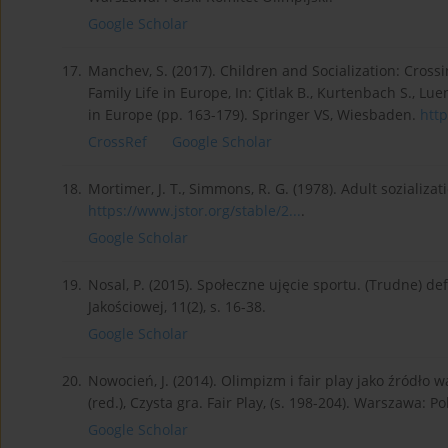
Google Scholar
17.
Manchev, S. (2017). Children and Socialization: Cross
Family Life in Europe, In: Çitlak B., Kurtenbach S., Lu
in Europe (pp. 163-179). Springer VS, Wiesbaden.
http
CrossRef
Google Scholar
18.
Mortimer, J. T., Simmons, R. G. (1978). Adult sozializa
https://www.jstor.org/stable/2...
.
Google Scholar
19.
Nosal, P. (2015). Społeczne ujęcie sportu. (Trudne) de
Jakościowej, 11(2), s. 16-38.
Google Scholar
20.
Nowocień, J. (2014). Olimpizm i fair play jako źródło
(red.), Czysta gra. Fair Play, (s. 198-204). Warszawa: Po
Google Scholar