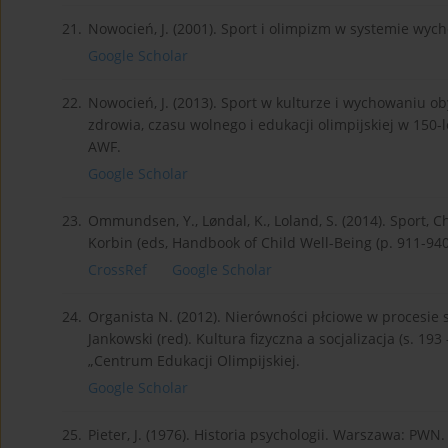
21.
Nowocień, J. (2001). Sport i olimpizm w systemie w
Google Scholar
22.
Nowocień, J. (2013). Sport w kulturze i wychowaniu ob
zdrowia, czasu wolnego i edukacji olimpijskiej w 150-l
AWF.
Google Scholar
23.
Ommundsen, Y., Løndal, K., Loland, S. (2014). Sport, Chi
Korbin (eds, Handbook of Child Well-Being (p. 911-94
CrossRef
Google Scholar
24.
Organista N. (2012). Nierówności płciowe w procesie soc
Jankowski (red). Kultura fizyczna a socjalizacja (s. 1
„Centrum Edukacji Olimpijskiej.
Google Scholar
25.
Pieter, J. (1976). Historia psychologii. Warszawa: PWN.