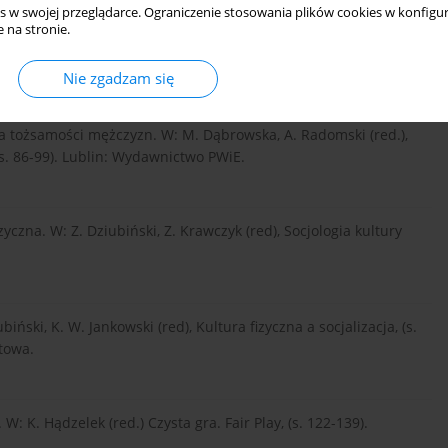
s w swojej przeglądarce. Ograniczenie stosowania plików cookies w konfigur
 na stronie.
portu. W: Z. Dziubiński (red.), Społeczny wymiar sportu (s. 25-
Nie zgadzam się
ia tożsamości mężczyzn. W: M. Dąbrowska, A. Radomski (red.),
(s. 86-99). Lublin: Wydawnictwo PWiE.
izyczna. W: Z. Dziubiński, Z. Krawczyk (red), Socjologia kultury
ubiński, K. W. Jankowski (red), Kultura fizyczna a socjalizacja, (s.
towa.
 W: K. Hądzelek (red.) Czysta gra. Fair Play, (s. 122-139).