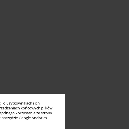
i o użytkownikach i ich
rządzeniach końcowych plików
wygodnego korzystania ze strony
z narzędzie Google Analytics