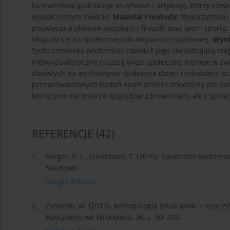
humanistów (publikacje książkowe i artykuły), którzy rozwa
współczesnym świecie.
Materiał i metody:
Wykorzystano 
poświęcone głównie socjologii i filozofii oraz teorii spor
skupiali się na społecznej roli aktywności sportowej.
Wyni
życiu człowieka podkreślali również jego socjalizującą ro
indywidualistyczne niszczą więzi społeczne; istnieje w 
dorosłych na wychowanie społeczne dzieci i młodzieży pr
przeprowadzonych badań sport dzieci i młodzieży ma bard
konieczne nie tylko ze względów zdrowotnych, ale i społe
REFERENCJE
(42)
1.
Berger, P. L., Luckmann, T. (2010). Społeczne tworz
Naukowe.
Google Scholar
2.
Cynarski, W. (2012). Antropologia sztuk walki – spoj
Fizycznego we Wrocławiu, 36, s. 90–103.