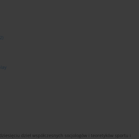
2)
play
ziesięciu dzieł współczesnych socjologów i teoretyków sportu i