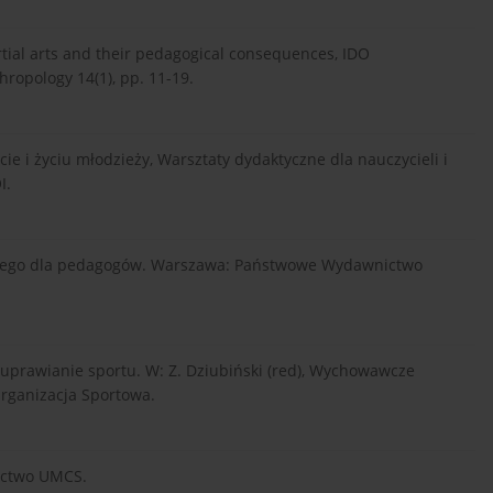
artial arts and their pedagogical consequences, IDO
opology 14(1), pp. 11-19.
cie i życiu młodzieży, Warsztaty dydaktyczne dla nauczycieli i
I.
ycznego dla pedagogów. Warszawa: Państwowe Wydawnictwo
z uprawianie sportu. W: Z. Dziubiński (red), Wychowawcze
Organizacja Sportowa.
nictwo UMCS.