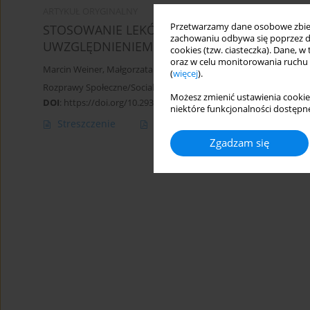
ARTYKUŁ ORYGINALNY
Przetwarzamy dane osobowe zbiera
STOSOWANIE LEKÓW PRZECIWBÓLOWYCH W
zachowaniu odbywa się poprzez d
UWZGLĘDNIENIEM RELACJI MIĘDZYPOKOLEN
cookies (tzw. ciasteczka). Dane, w
oraz w celu monitorowania ruchu
Marcin Weiner
,
Małgorzata Tokarska-Rodak
(
więcej
).
Rozprawy Społeczne/Social Dissertations 2019;13(1):72-79
Możesz zmienić ustawienia cookie
DOI
:
https://doi.org/10.29316/rs.2019.09
niektóre funkcjonalności dostępne
Streszczenie
Artykuł
(PDF)
Zgadzam się