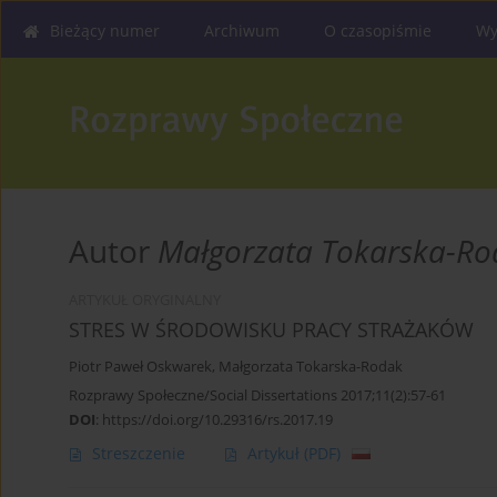
Bieżący numer
Archiwum
O czasopiśmie
Wy
Autor
Małgorzata Tokarska-Ro
ARTYKUŁ ORYGINALNY
STRES W ŚRODOWISKU PRACY STRAŻAKÓW
Piotr Paweł Oskwarek
,
Małgorzata Tokarska-Rodak
Rozprawy Społeczne/Social Dissertations 2017;11(2):57-61
DOI
:
https://doi.org/10.29316/rs.2017.19
Streszczenie
Artykuł
(PDF)