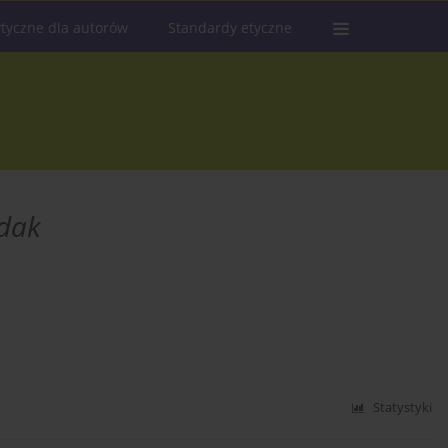
tyczne dla autorów
Standardy etyczne
dak
Statystyki