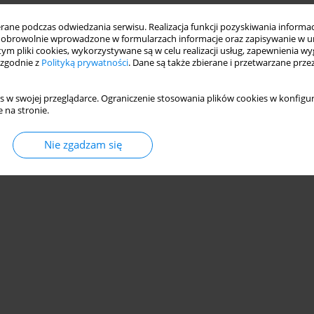
ne podczas odwiedzania serwisu. Realizacja funkcji pozyskiwania informacj
 RÓŻNYCH GRUPACH WIEKOWYCH Z
obrowolnie wprowadzone w formularzach informacje oraz zapisywanie w u
IOWYCH
 tym pliki cookies, wykorzystywane są w celu realizacji usług, zapewnienia 
 zgodnie z
Polityką prywatności
. Dane są także zbierane i przetwarzane prze
s w swojej przeglądarce. Ograniczenie stosowania plików cookies w konfigur
 na stronie.
Statystyki
Nie zgadzam się