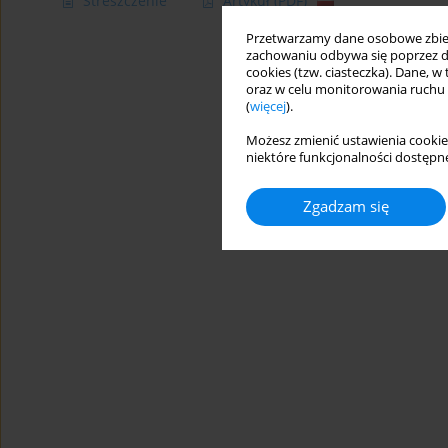
Streszczenie
Artykuł
(PDF)
Przetwarzamy dane osobowe zbiera
zachowaniu odbywa się poprzez d
cookies (tzw. ciasteczka). Dane, w
oraz w celu monitorowania ruchu
(
więcej
).
Możesz zmienić ustawienia cookie
niektóre funkcjonalności dostępne
Zgadzam się