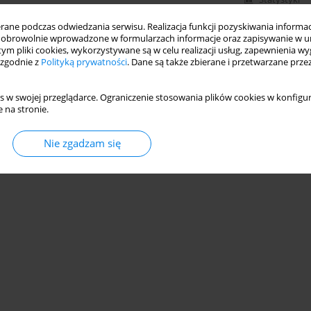
ne podczas odwiedzania serwisu. Realizacja funkcji pozyskiwania informacj
obrowolnie wprowadzone w formularzach informacje oraz zapisywanie w u
 tym pliki cookies, wykorzystywane są w celu realizacji usług, zapewnienia 
 zgodnie z
Polityką prywatności
. Dane są także zbierane i przetwarzane prze
s w swojej przeglądarce. Ograniczenie stosowania plików cookies w konfigur
 na stronie.
Nie zgadzam się