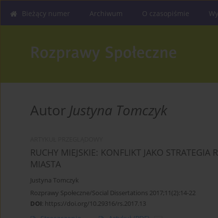
Bieżący numer
Archiwum
O czasopiśmie
Wy
Autor
Justyna Tomczyk
ARTYKUŁ PRZEGLĄDOWY
RUCHY MIEJSKIE: KONFLIKT JAKO STRATEG
MIASTA
Justyna Tomczyk
Rozprawy Społeczne/Social Dissertations 2017;11(2):14-22
DOI
:
https://doi.org/10.29316/rs.2017.13