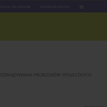
tyczne dla autorów
Standardy etyczne
IA ROZWIĄZYWANIA PROBLEMÓW SPOŁECZNYCH
Statystyki