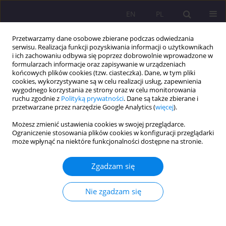
EN
PL
Przetwarzamy dane osobowe zbierane podczas odwiedzania
serwisu. Realizacja funkcji pozyskiwania informacji o użytkownikach
i ich zachowaniu odbywa się poprzez dobrowolnie wprowadzone w
formularzach informacje oraz zapisywanie w urządzeniach
końcowych plików cookies (tzw. ciasteczka). Dane, w tym pliki
cookies, wykorzystywane są w celu realizacji usług, zapewnienia
wygodnego korzystania ze strony oraz w celu monitorowania
ruchu zgodnie z
Polityką prywatności
. Dane są także zbierane i
przetwarzane przez narzędzie Google Analytics (
więcej
).
Autor
Sandra Tur
Możesz zmienić ustawienia cookies w swojej przeglądarce.
Ograniczenie stosowania plików cookies w konfiguracji przeglądarki
ARTYKUŁ ORYGINALNY
może wpłynąć na niektóre funkcjonalności dostępne na stronie.
Postrzeganie kompetencji społecznych w czasie
pandemii SARS-COV-2 podczas nauki zdalnej
Zgadzam się
wśród studentów Akademii Bialskiej Nauk
Stosowanych im. Jana Pawła II
Nie zgadzam się
Sandra Tur
,
Olga Anna Filipiak
Rozprawy Społeczne/Social Dissertations 2022;16(1):332-350