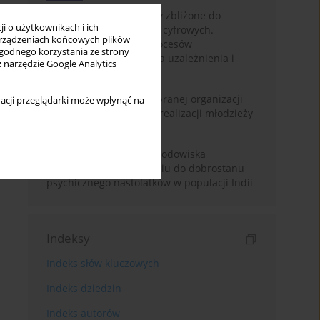
Loot boxy – mechanizmy zbliżone do
i o użytkownikach i ich
hazardu ukryte w grach cyfrowych.
rządzeniach końcowych plików
Narracyjny przegląd procesów
wygodnego korzystania ze strony
psychologicznych, ryzyka uzależnienia i
z narzędzie Google Analytics
regulacji prawnych
Znaczenie wsparcia wybranej organizacji
acji przeglądarki może wpłynąć na
pozarządowej dla samorealizacji młodzieży
pokolenia Z
Badanie osobowości i środowiska
rodzinnego w odniesieniu do dobrostanu
psychicznego nastolatków w populacji Indii
Indeksy
Indeks słów kluczowych
Indeks dziedzin
Indeks autorów