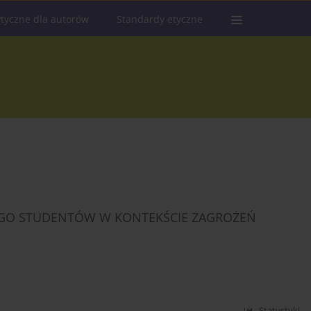
tyczne dla autorów
Standardy etyczne
O STUDENTÓW W KONTEKŚCIE ZAGROŻEŃ
Statystyki