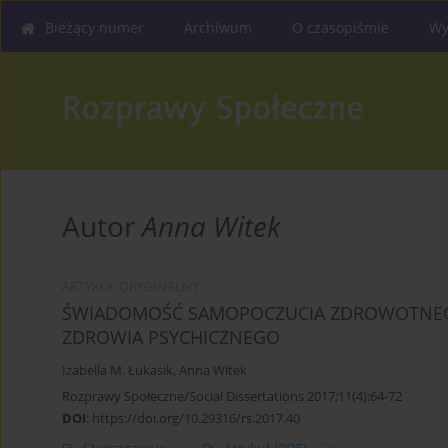
Bieżący numer
Archiwum
O czasopiśmie
Wy
Autor
Anna Witek
ARTYKUŁ ORYGINALNY
ŚWIADOMOŚĆ SAMOPOCZUCIA ZDROWOTNEG
ZDROWIA PSYCHICZNEGO
Izabella M. Łukasik
,
Anna Witek
Rozprawy Społeczne/Social Dissertations 2017;11(4):64-72
DOI
:
https://doi.org/10.29316/rs.2017.40