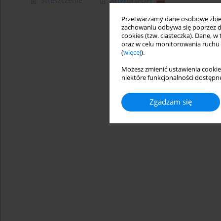
Streszczenie
Artykuł
(PDF)
Przetwarzamy dane osobowe zbiera
zachowaniu odbywa się poprzez d
cookies (tzw. ciasteczka). Dane, w
oraz w celu monitorowania ruchu
(
więcej
).
Możesz zmienić ustawienia cookie
niektóre funkcjonalności dostępne
Zgadzam się