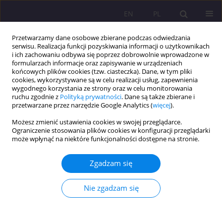
EN
PL
Przetwarzamy dane osobowe zbierane podczas odwiedzania
serwisu. Realizacja funkcji pozyskiwania informacji o użytkownikach
i ich zachowaniu odbywa się poprzez dobrowolnie wprowadzone w
formularzach informacje oraz zapisywanie w urządzeniach
końcowych plików cookies (tzw. ciasteczka). Dane, w tym pliki
cookies, wykorzystywane są w celu realizacji usług, zapewnienia
wygodnego korzystania ze strony oraz w celu monitorowania
ruchu zgodnie z
Polityką prywatności
. Dane są także zbierane i
przetwarzane przez narzędzie Google Analytics (
więcej
).
Autor
Monika Wojtkowiak
Możesz zmienić ustawienia cookies w swojej przeglądarce.
Ograniczenie stosowania plików cookies w konfiguracji przeglądarki
może wpłynąć na niektóre funkcjonalności dostępne na stronie.
ARTYKUŁ PRZEGLĄDOWY
PORADNICTWO – RÓŻNORODNE DROGI
Zgadzam się
POSZUKIWANIA ROZWIĄZAŃ W SYTUACJACH
TRUDNYCH
Nie zgadzam się
Monika Wojtkowiak
Rozprawy Społeczne/Social Dissertations 2018;12(3):38-46
DOI
:
https://doi.org/10.29316/rs.2018.25