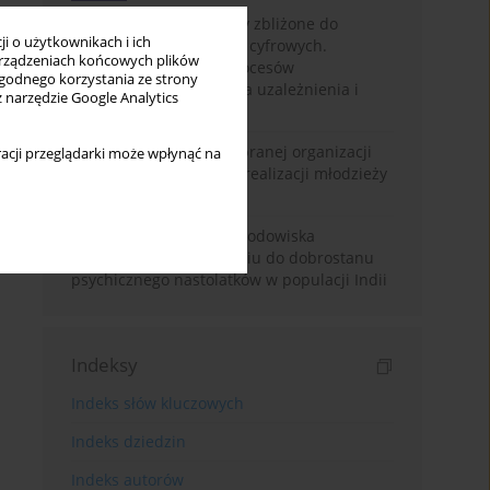
Loot boxy – mechanizmy zbliżone do
i o użytkownikach i ich
hazardu ukryte w grach cyfrowych.
rządzeniach końcowych plików
Narracyjny przegląd procesów
wygodnego korzystania ze strony
psychologicznych, ryzyka uzależnienia i
z narzędzie Google Analytics
regulacji prawnych
Znaczenie wsparcia wybranej organizacji
acji przeglądarki może wpłynąć na
pozarządowej dla samorealizacji młodzieży
pokolenia Z
Badanie osobowości i środowiska
rodzinnego w odniesieniu do dobrostanu
psychicznego nastolatków w populacji Indii
Indeksy
Indeks słów kluczowych
Indeks dziedzin
Indeks autorów