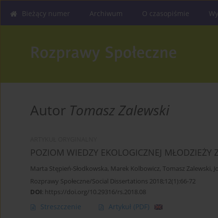
Bieżący numer
Archiwum
O czasopiśmie
Wy
Autor
Tomasz Zalewski
ARTYKUŁ ORYGINALNY
POZIOM WIEDZY EKOLOGICZNEJ MŁODZIEŻ
Marta Stępień-Słodkowska
,
Marek Kolbowicz
,
Tomasz Zalewski
,
J
Rozprawy Społeczne/Social Dissertations 2018;12(1):66-72
DOI
:
https://doi.org/10.29316/rs.2018.08
Streszczenie
Artykuł
(PDF)