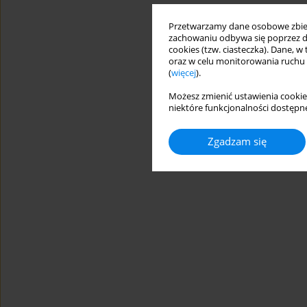
Przetwarzamy dane osobowe zbiera
zachowaniu odbywa się poprzez d
cookies (tzw. ciasteczka). Dane, w
oraz w celu monitorowania ruchu
(
więcej
).
Możesz zmienić ustawienia cookie
niektóre funkcjonalności dostępne
Zgadzam się