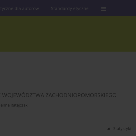
tyczne dla autorów
Standardy etyczne
Y Z WOJEWÓDZTWA ZACHODNIOPOMORSKIEGO
oanna Ratajczak
Statystyki