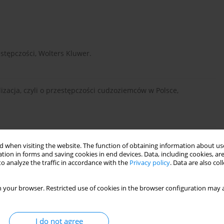
stępczości, Wolters Kluwer.
lizacja, czyli o przestępczości cudzoziemców w Polsce,
rzedstawicieli ruchów i organizacji skrajnych w Polsce,
 when visiting the website. The function of obtaining information about use
a.org/wp-cont...
(29.04.2015).
tion in forms and saving cookies in end devices. Data, including cookies, are
o analyze the traffic in accordance with the
Privacy policy
. Data are also co
cd.org/migratio...
(29.04.2014).
 your browser. Restricted use of cookies in the browser configuration may a
I do not agree
from OECD,
http://www.oecd-ilibrary.org/e...
(29.04.2014).