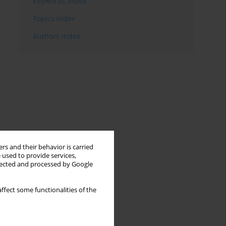
Keywords index
Topics index
Authors index
rs and their behavior is carried
 used to provide services,
llected and processed by Google
ffect some functionalities of the