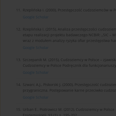
11.
Rzeplińska I. (2000), Przestępczość cudzoziemców w P
Google Scholar
12.
Rzeplińska I. (2015), Analiza przestępczości cudzozie
etapu realizacji projektu badawczego NCBiR: „SIC –
wraz z modułem analizy ryzyka ofiar przestępstwa ha
Google Scholar
13.
Szczepanik M. (2015), Cudzoziemcy w Polsce – zjawisk
Cudzoziemcy w Polsce Podręcznik dla funkcjonariuszy
Google Scholar
14.
Szwarc A.J., Piskorski J. (2000), Przestępczość cudzozi
przygraniczna. Postępowanie karne przeciwko cudzoz
Google Scholar
15.
Urban E., Piotrowicz M. (2012), Cudzoziemcy w Polsce 
Epidemiologii, 93 (1), s. 195-202.