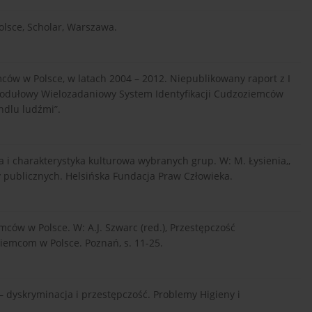
olsce, Scholar, Warszawa.
mców w Polsce, w latach 2004 – 2012. Niepublikowany raport z I
 Modułowy Wielozadaniowy System Identyfikacji Cudzoziemców
ndlu ludźmi”.
a i charakterystyka kulturowa wybranych grup. W: M. Łysienia,,
 publicznych. Helsińska Fundacja Praw Człowieka.
emców w Polsce. W: A.J. Szwarc (red.), Przestępczość
iemcom w Polsce. Poznań, s. 11-25.
– dyskryminacja i przestępczość. Problemy Higieny i