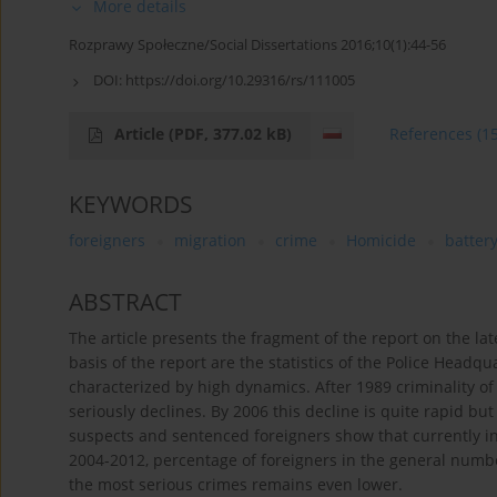
More details
Rozprawy Społeczne/Social Dissertations 2016;10(1):44-56
DOI:
https://doi.org/10.29316/rs/111005
Article
(PDF, 377.02 kB)
References
(1
KEYWORDS
foreigners
migration
crime
Homicide
batter
ABSTRACT
The article presents the fragment of the report on the late
basis of the report are the statistics of the Police Headqu
characterized by high dynamics. After 1989 criminality of
seriously declines. By 2006 this decline is quite rapid but 
suspects and sentenced foreigners show that currently in P
2004-2012, percentage of foreigners in the general number
the most serious crimes remains even lower.