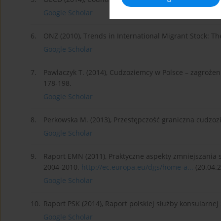
Google Scholar
6.
ONZ (2010), Trends in International Migrant Stock: Th
Google Scholar
7.
Pawlaczyk T. (2014), Cudzoziemcy w Polsce – zagrożenia,
178-198.
Google Scholar
8.
Perkowska M. (2013), Przestępczość graniczna cudzoz
Google Scholar
9.
Raport EMN (2011), Praktyczne aspekty zmniejszania sk
2004-2010.
http://ec.europa.eu/dgs/home-a...
(20.04.2
Google Scholar
10.
Raport PSK (2014), Raport polskiej służby konsularnej
Google Scholar