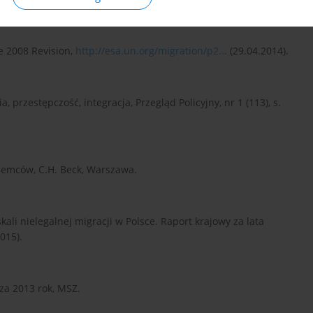
e 2008 Revision,
http://esa.un.org/migration/p2...
(29.04.2014).
 przestępczość, integracja, Przegląd Policyjny, nr 1 (113), s.
iemców, C.H. Beck, Warszawa.
ali nielegalnej migracji w Polsce. Raport krajowy za lata
015).
 za 2013 rok, MSZ.