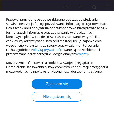
EN
PL
Przetwarzamy dane osobowe zbierane podczas odwiedzania
serwisu. Realizacja funkcji pozyskiwania informacji o użytkownikach
i ich zachowaniu odbywa się poprzez dobrowolnie wprowadzone w
formularzach informacje oraz zapisywanie w urządzeniach
końcowych plików cookies (tzw. ciasteczka). Dane, w tym pliki
cookies, wykorzystywane są w celu realizacji usług, zapewnienia
wygodnego korzystania ze strony oraz w celu monitorowania
ruchu zgodnie z
Polityką prywatności
. Dane są także zbierane i
przetwarzane przez narzędzie Google Analytics (
więcej
).
Słowo kluczowe
Ernest Szum
Możesz zmienić ustawienia cookies w swojej przeglądarce.
Ograniczenie stosowania plików cookies w konfiguracji przeglądarki
może wpłynąć na niektóre funkcjonalności dostępne na stronie.
ARTYKUŁ RECENZYJNY
Recenzja książki: Marek M. Kamiński, Ernest
Zgadzam się
Szum, Janosik Podlaski. Józefa Koryckiego
prywatna wojna z komunizmem, Oficyna
Nie zgadzam się
Naukowa, Warszawa 2019, ss. 220.
Mariusz Mazurek
Rozprawy Społeczne/Social Dissertations 2019;13(4):126-131