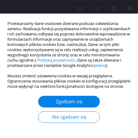
EN
PL
Przetwarzamy dane osobowe zbierane podczas odwiedzania
serwisu. Realizacja funkcji pozyskiwania informacji o użytkownikach
i ich zachowaniu odbywa się poprzez dobrowolnie wprowadzone w
formularzach informacje oraz zapisywanie w urządzeniach
końcowych plików cookies (tzw. ciasteczka). Dane, w tym pliki
cookies, wykorzystywane są w celu realizacji usług, zapewnienia
wygodnego korzystania ze strony oraz w celu monitorowania
ruchu zgodnie z
Polityką prywatności
. Dane są także zbierane i
przetwarzane przez narzędzie Google Analytics (
więcej
).
Słowo kluczowe
Europejski
Możesz zmienić ustawienia cookies w swojej przeglądarce.
Fundusz Społeczny
Ograniczenie stosowania plików cookies w konfiguracji przeglądarki
może wpłynąć na niektóre funkcjonalności dostępne na stronie.
ARTYKUŁ PRZEGLĄDOWY
Zgadzam się
OCENA WPŁYWU EUROPEJSKIEGO FUNDUSZU
SPOŁECZNEGO NA ROZWÓJ EDUKACJI W
Nie zgadzam się
WOJEWÓDZTWIE LUBELSKIM W LATACH 2007-
2013. WYBRANE ASPEKTY