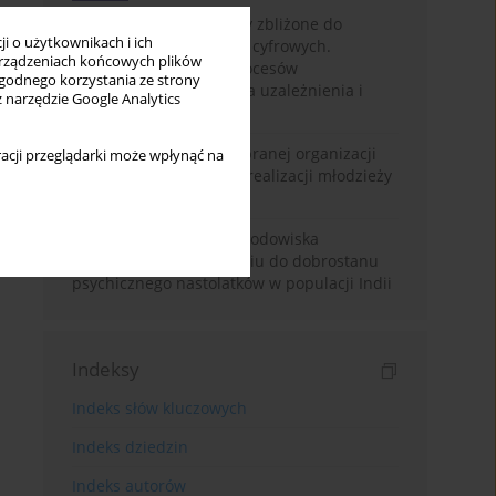
Loot boxy – mechanizmy zbliżone do
i o użytkownikach i ich
hazardu ukryte w grach cyfrowych.
rządzeniach końcowych plików
Narracyjny przegląd procesów
wygodnego korzystania ze strony
psychologicznych, ryzyka uzależnienia i
z narzędzie Google Analytics
regulacji prawnych
Znaczenie wsparcia wybranej organizacji
acji przeglądarki może wpłynąć na
pozarządowej dla samorealizacji młodzieży
pokolenia Z
Badanie osobowości i środowiska
rodzinnego w odniesieniu do dobrostanu
psychicznego nastolatków w populacji Indii
Indeksy
Indeks słów kluczowych
Indeks dziedzin
Indeks autorów