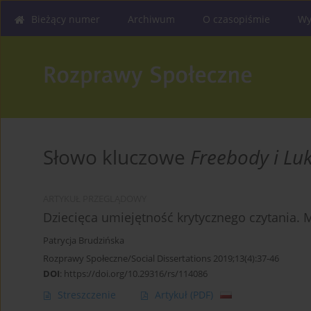
Bieżący numer
Archiwum
O czasopiśmie
Wy
Słowo kluczowe
Freebody i Lu
ARTYKUŁ PRZEGLĄDOWY
Dziecięca umiejętność krytycznego czytania. M
Patrycja Brudzińska
Rozprawy Społeczne/Social Dissertations 2019;13(4):37-46
DOI
:
https://doi.org/10.29316/rs/114086
Streszczenie
Artykuł
(PDF)