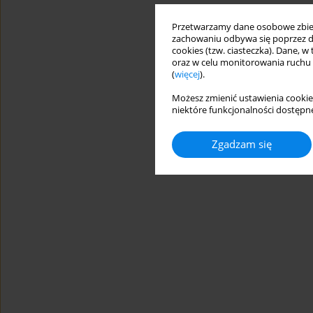
Przetwarzamy dane osobowe zbiera
zachowaniu odbywa się poprzez d
cookies (tzw. ciasteczka). Dane, w
oraz w celu monitorowania ruchu
(
więcej
).
Możesz zmienić ustawienia cookie
niektóre funkcjonalności dostępne
Zgadzam się