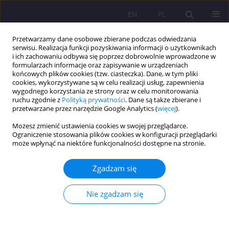
EN
PL
Przetwarzamy dane osobowe zbierane podczas odwiedzania
serwisu. Realizacja funkcji pozyskiwania informacji o użytkownikach
i ich zachowaniu odbywa się poprzez dobrowolnie wprowadzone w
formularzach informacje oraz zapisywanie w urządzeniach
końcowych plików cookies (tzw. ciasteczka). Dane, w tym pliki
cookies, wykorzystywane są w celu realizacji usług, zapewnienia
wygodnego korzystania ze strony oraz w celu monitorowania
ruchu zgodnie z
Polityką prywatności
. Dane są także zbierane i
przetwarzane przez narzędzie Google Analytics (
więcej
).
Słowo kluczowe
Kościół Katolicki
Możesz zmienić ustawienia cookies w swojej przeglądarce.
Ograniczenie stosowania plików cookies w konfiguracji przeglądarki
może wpłynąć na niektóre funkcjonalności dostępne na stronie.
RELACJE PAŃSTWO – KOŚCIÓŁ KATOLICKI W
ŚWIETLE DYPLOMATYCZNYCH STOSUNKÓW Z
Zgadzam się
WATYKANEM W LATACH 1918-1939
Sławomir Bylina
Nie zgadzam się
Rozprawy Społeczne/Social Dissertations 2011;5(2):3-12
DOI
:
https://doi.org/10.29316/rs/111307
Statystyki