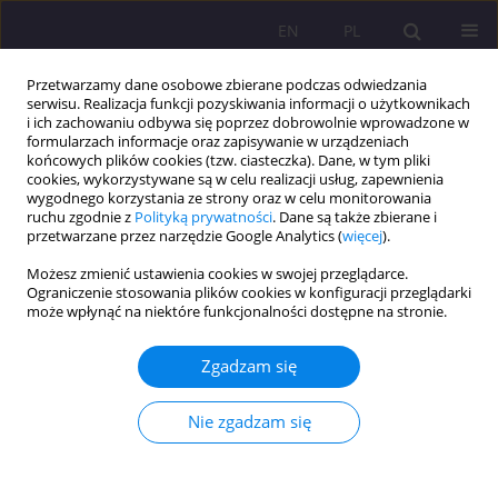
EN
PL
Przetwarzamy dane osobowe zbierane podczas odwiedzania
serwisu. Realizacja funkcji pozyskiwania informacji o użytkownikach
i ich zachowaniu odbywa się poprzez dobrowolnie wprowadzone w
formularzach informacje oraz zapisywanie w urządzeniach
końcowych plików cookies (tzw. ciasteczka). Dane, w tym pliki
cookies, wykorzystywane są w celu realizacji usług, zapewnienia
wygodnego korzystania ze strony oraz w celu monitorowania
ruchu zgodnie z
Polityką prywatności
. Dane są także zbierane i
przetwarzane przez narzędzie Google Analytics (
więcej
).
Słowo kluczowe
RODO
Możesz zmienić ustawienia cookies w swojej przeglądarce.
(Rozporządzenie Ogólne o
Ograniczenie stosowania plików cookies w konfiguracji przeglądarki
może wpłynąć na niektóre funkcjonalności dostępne na stronie.
Ochronie Danych Osobowych Unii
Europejskiej)
Zgadzam się
Nie zgadzam się
ARTYKUŁ PRZEGLĄDOWY
BEZPIECZEŃSTWO DANYCH OSOBOWYCH W UNII
EUROPEJSKIEJ OD 2018 ROKU