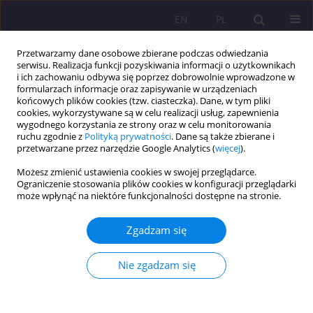
EN
PL
Przetwarzamy dane osobowe zbierane podczas odwiedzania
serwisu. Realizacja funkcji pozyskiwania informacji o użytkownikach
i ich zachowaniu odbywa się poprzez dobrowolnie wprowadzone w
formularzach informacje oraz zapisywanie w urządzeniach
końcowych plików cookies (tzw. ciasteczka). Dane, w tym pliki
cookies, wykorzystywane są w celu realizacji usług, zapewnienia
wygodnego korzystania ze strony oraz w celu monitorowania
ruchu zgodnie z
Polityką prywatności
. Dane są także zbierane i
przetwarzane przez narzędzie Google Analytics (
więcej
).
Słowo kluczowe
Robin Hood
Możesz zmienić ustawienia cookies w swojej przeglądarce.
Ograniczenie stosowania plików cookies w konfiguracji przeglądarki
może wpłynąć na niektóre funkcjonalności dostępne na stronie.
WPŁYW WYBRANYCH ASPEKTÓW METANARRACJI
W KONTEKŚCIE WIELOWĄTKOWOŚCI LEGENDY O
Zgadzam się
ROBIN HOODZIE
Michał Tomczyk
Nie zgadzam się
Rozprawy Społeczne/Social Dissertations 2012;6(1):21-30
DOI
:
https://doi.org/10.29316/rs/111245
Statystyki