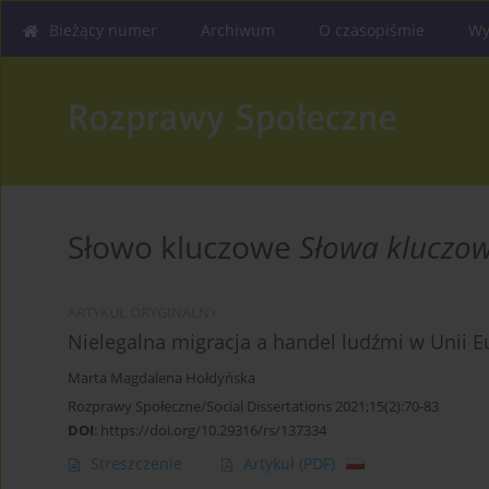
Bieżący numer
Archiwum
O czasopiśmie
Wy
Słowo kluczowe
Słowa kluczow
ARTYKUŁ ORYGINALNY
Nielegalna migracja a handel ludźmi w Unii E
Marta Magdalena Hołdyńska
Rozprawy Społeczne/Social Dissertations 2021;15(2):70-83
DOI
:
https://doi.org/10.29316/rs/137334
Streszczenie
Artykuł
(PDF)