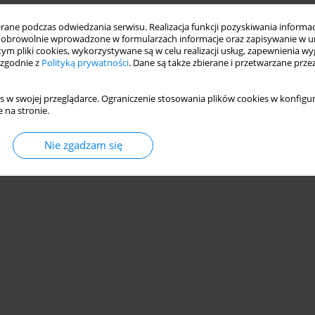
ne podczas odwiedzania serwisu. Realizacja funkcji pozyskiwania informacj
obrowolnie wprowadzone w formularzach informacje oraz zapisywanie w u
 tym pliki cookies, wykorzystywane są w celu realizacji usług, zapewnienia 
 zgodnie z
Polityką prywatności
. Dane są także zbierane i przetwarzane prze
s w swojej przeglądarce. Ograniczenie stosowania plików cookies w konfigur
 na stronie.
Nie zgadzam się