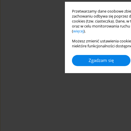
Przetwarzamy dane osobowe zbiera
zachowaniu odbywa się poprzez d
cookies (tzw. ciasteczka). Dane, w
oraz w celu monitorowania ruchu
(
więcej
).
Możesz zmienić ustawienia cookie
niektóre funkcjonalności dostępne
Zgadzam się