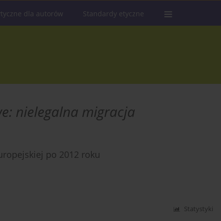
tyczne dla autorów
Standardy etyczne
e: nielegalna migracja
uropejskiej po 2012 roku
Statystyki