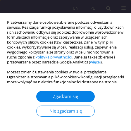
EN
PL
Przetwarzamy dane osobowe zbierane podczas odwiedzania
serwisu. Realizacja funkcji pozyskiwania informacji o użytkownikach
i ich zachowaniu odbywa się poprzez dobrowolnie wprowadzone w
formularzach informacje oraz zapisywanie w urządzeniach
końcowych plików cookies (tzw. ciasteczka). Dane, w tym pliki
cookies, wykorzystywane są w celu realizacji usług, zapewnienia
wygodnego korzystania ze strony oraz w celu monitorowania
ruchu zgodnie z
Polityką prywatności
. Dane są także zbierane i
przetwarzane przez narzędzie Google Analytics (
więcej
).
Słowo kluczowe
aksjologia
Możesz zmienić ustawienia cookies w swojej przeglądarce.
pedagogiczna
Ograniczenie stosowania plików cookies w konfiguracji przeglądarki
może wpłynąć na niektóre funkcjonalności dostępne na stronie.
ARTYKUŁ ORYGINALNY
Zgadzam się
PEDAGOGICZNA AKSJOLOGIA JANA PAWŁA II JAKO
REMEDIUM NA KRYZYS EKOLOGICZNY
Nie zgadzam się
Ewa Pawłowicz
,
Sebastian Sobczuk
Rozprawy Społeczne/Social Dissertations 2015;9(4):91-96