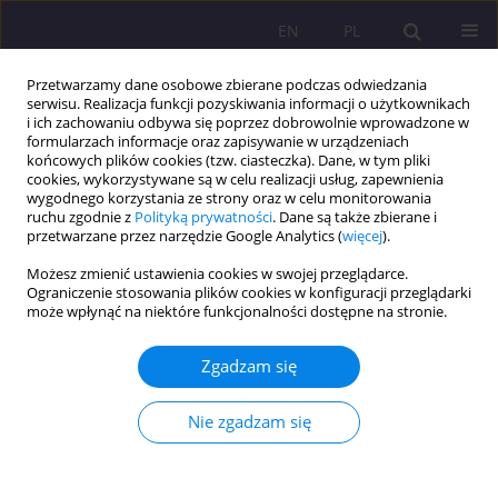
EN
PL
Przetwarzamy dane osobowe zbierane podczas odwiedzania
serwisu. Realizacja funkcji pozyskiwania informacji o użytkownikach
i ich zachowaniu odbywa się poprzez dobrowolnie wprowadzone w
formularzach informacje oraz zapisywanie w urządzeniach
końcowych plików cookies (tzw. ciasteczka). Dane, w tym pliki
cookies, wykorzystywane są w celu realizacji usług, zapewnienia
wygodnego korzystania ze strony oraz w celu monitorowania
ruchu zgodnie z
Polityką prywatności
. Dane są także zbierane i
przetwarzane przez narzędzie Google Analytics (
więcej
).
Słowo kluczowe
asymetryczność
Możesz zmienić ustawienia cookies w swojej przeglądarce.
działań
Ograniczenie stosowania plików cookies w konfiguracji przeglądarki
może wpłynąć na niektóre funkcjonalności dostępne na stronie.
ZŁOŻONOŚĆ WALKI Z TERRORYZMEM
Zgadzam się
Waldemar Kryspin Jaruszewski
Nie zgadzam się
Rozprawy Społeczne/Social Dissertations 2013;7(2):42-56
DOI
:
https://doi.org/10.29316/rs/111215
Statystyki