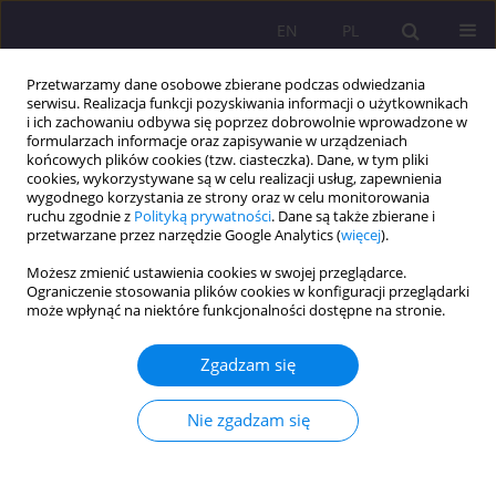
EN
PL
Przetwarzamy dane osobowe zbierane podczas odwiedzania
serwisu. Realizacja funkcji pozyskiwania informacji o użytkownikach
i ich zachowaniu odbywa się poprzez dobrowolnie wprowadzone w
formularzach informacje oraz zapisywanie w urządzeniach
końcowych plików cookies (tzw. ciasteczka). Dane, w tym pliki
cookies, wykorzystywane są w celu realizacji usług, zapewnienia
wygodnego korzystania ze strony oraz w celu monitorowania
ruchu zgodnie z
Polityką prywatności
. Dane są także zbierane i
przetwarzane przez narzędzie Google Analytics (
więcej
).
Słowo kluczowe
atak
Możesz zmienić ustawienia cookies w swojej przeglądarce.
terrorystyczny
Ograniczenie stosowania plików cookies w konfiguracji przeglądarki
może wpłynąć na niektóre funkcjonalności dostępne na stronie.
ARTYKUŁ ORYGINALNY
Zgadzam się
OCENA ZAGROŻEŃ TERRORYSTYCZNYCH I ICH
WPŁYW NA BEZPIECZEŃSTWO POLSKI
Nie zgadzam się
Dorota Karwacka
Rozprawy Społeczne/Social Dissertations 2014;8(1):42-50