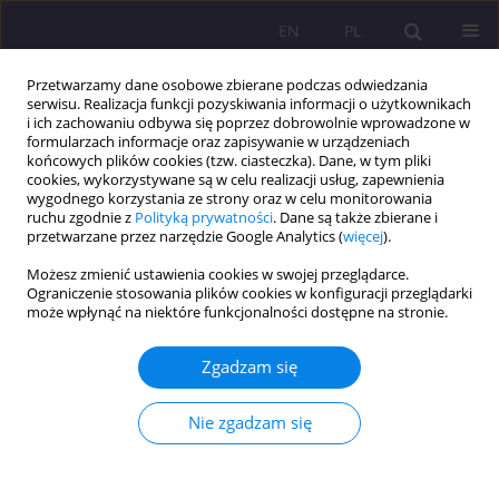
EN
PL
Przetwarzamy dane osobowe zbierane podczas odwiedzania
serwisu. Realizacja funkcji pozyskiwania informacji o użytkownikach
i ich zachowaniu odbywa się poprzez dobrowolnie wprowadzone w
formularzach informacje oraz zapisywanie w urządzeniach
końcowych plików cookies (tzw. ciasteczka). Dane, w tym pliki
cookies, wykorzystywane są w celu realizacji usług, zapewnienia
wygodnego korzystania ze strony oraz w celu monitorowania
ruchu zgodnie z
Polityką prywatności
. Dane są także zbierane i
przetwarzane przez narzędzie Google Analytics (
więcej
).
Słowo kluczowe
byt ludzki
Możesz zmienić ustawienia cookies w swojej przeglądarce.
Ograniczenie stosowania plików cookies w konfiguracji przeglądarki
może wpłynąć na niektóre funkcjonalności dostępne na stronie.
SZCZĘŚCIE I CIERPIENIE W ŻYCIU CZŁOWIEKA –
PRÓBA UZASADNIENIA
Zgadzam się
Marcin Białas
Rozprawy Społeczne/Social Dissertations 2010;4(1):15-26
Nie zgadzam się
DOI
:
https://doi.org/10.29316/rs/111326
Statystyki