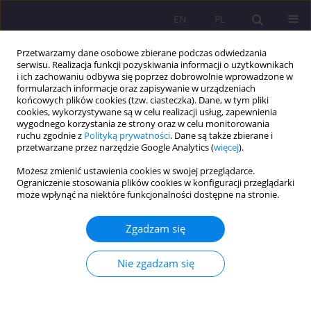
EN
PL
Przetwarzamy dane osobowe zbierane podczas odwiedzania
serwisu. Realizacja funkcji pozyskiwania informacji o użytkownikach
i ich zachowaniu odbywa się poprzez dobrowolnie wprowadzone w
formularzach informacje oraz zapisywanie w urządzeniach
końcowych plików cookies (tzw. ciasteczka). Dane, w tym pliki
cookies, wykorzystywane są w celu realizacji usług, zapewnienia
wygodnego korzystania ze strony oraz w celu monitorowania
ruchu zgodnie z
Polityką prywatności
. Dane są także zbierane i
przetwarzane przez narzędzie Google Analytics (
więcej
).
Słowo kluczowe
cel
Możesz zmienić ustawienia cookies w swojej przeglądarce.
Ograniczenie stosowania plików cookies w konfiguracji przeglądarki
może wpłynąć na niektóre funkcjonalności dostępne na stronie.
ARTYKUŁ ORYGINALNY
KIM JEST CZŁOWIEK? HIERARCHIA WARTOŚCI
Zgadzam się
Ewa Charymska
Rozprawy Społeczne/Social Dissertations 2015;9(3):5-11
Nie zgadzam się
DOI
:
https://doi.org/10.29316/rs/111099
Statystyki