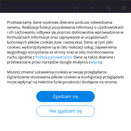
EN
PL
Przetwarzamy dane osobowe zbierane podczas odwiedzania
serwisu. Realizacja funkcji pozyskiwania informacji o użytkownikach
i ich zachowaniu odbywa się poprzez dobrowolnie wprowadzone w
formularzach informacje oraz zapisywanie w urządzeniach
końcowych plików cookies (tzw. ciasteczka). Dane, w tym pliki
cookies, wykorzystywane są w celu realizacji usług, zapewnienia
wygodnego korzystania ze strony oraz w celu monitorowania
ruchu zgodnie z
Polityką prywatności
. Dane są także zbierane i
przetwarzane przez narzędzie Google Analytics (
więcej
).
Słowo kluczowe
cierpienie
Możesz zmienić ustawienia cookies w swojej przeglądarce.
Ograniczenie stosowania plików cookies w konfiguracji przeglądarki
SZCZĘŚCIE I CIERPIENIE W ŻYCIU CZŁOWIEKA –
może wpłynąć na niektóre funkcjonalności dostępne na stronie.
PRÓBA UZASADNIENIA
Zgadzam się
Marcin Białas
Rozprawy Społeczne/Social Dissertations 2010;4(1):15-26
Nie zgadzam się
DOI
:
https://doi.org/10.29316/rs/111326
Statystyki
Streszczenie
Artykuł
(PDF)