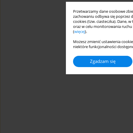
Przetwarzamy dane osobowe zbiera
zachowaniu odbywa się poprzez d
cookies (tzw. ciasteczka). Dane, w
oraz w celu monitorowania ruchu
(
więcej
).
Możesz zmienić ustawienia cookie
niektóre funkcjonalności dostępne
Zgadzam się