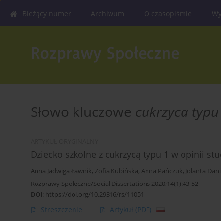
Bieżący numer
Archiwum
O czasopiśmie
Wy
Słowo kluczowe
cukrzyca typu
ARTYKUŁ ORYGINALNY
Dziecko szkolne z cukrzycą typu 1 w opinii s
Anna Jadwiga Ławnik
,
Zofia Kubińska
,
Anna Pańczuk
,
Jolanta Dani
Rozprawy Społeczne/Social Dissertations 2020;14(1):43-52
DOI
:
https://doi.org/10.29316/rs/11051
Streszczenie
Artykuł
(PDF)