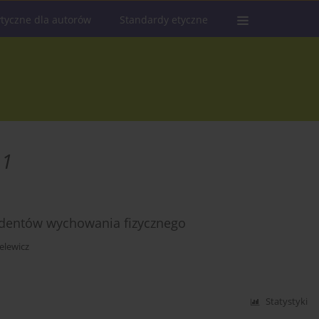
tyczne dla autorów
Standardy etyczne
 1
tudentów wychowania fizycznego
elewicz
Statystyki