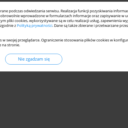
ne podczas odwiedzania serwisu. Realizacja funkcji pozyskiwania informacj
obrowolnie wprowadzone w formularzach informacje oraz zapisywanie w u
 tym pliki cookies, wykorzystywane są w celu realizacji usług, zapewnienia 
 zgodnie z
Polityką prywatności
. Dane są także zbierane i przetwarzane prze
s w swojej przeglądarce. Ograniczenie stosowania plików cookies w konfigur
 na stronie.
Nie zgadzam się