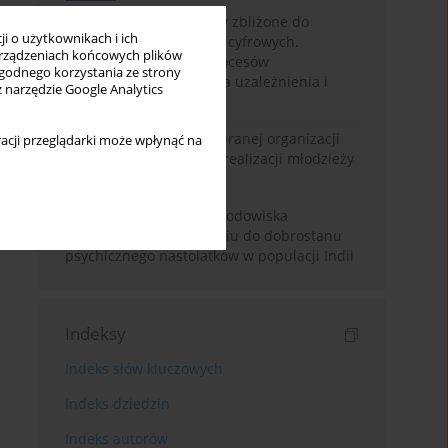
Loot boxy – mechanizmy zbliżone do
i o użytkownikach i ich
hazardu ukryte w grach cyfrowych.
rządzeniach końcowych plików
Narracyjny przegląd procesów
wygodnego korzystania ze strony
psychologicznych, ryzyka uzależnienia i
z narzędzie Google Analytics
regulacji prawnych
Znaczenie wsparcia wybranej organizacji
acji przeglądarki może wpłynąć na
pozarządowej dla samorealizacji młodzieży
pokolenia Z
Badanie osobowości i środowiska
rodzinnego w odniesieniu do dobrostanu
psychicznego nastolatków w populacji Indii
Indeksy
Indeks słów kluczowych
Indeks dziedzin
Indeks autorów