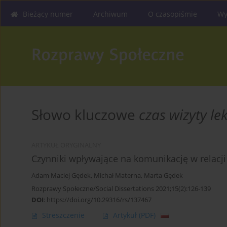
Bieżący numer
Archiwum
O czasopiśmie
Wy
Słowo kluczowe
czas wizyty le
ARTYKUŁ ORYGINALNY
Czynniki wpływające na komunikację w relacji 
Adam Maciej Gędek
,
Michał Materna
,
Marta Gędek
Rozprawy Społeczne/Social Dissertations 2021;15(2):126-139
DOI
:
https://doi.org/10.29316/rs/137467
Streszczenie
Artykuł
(PDF)