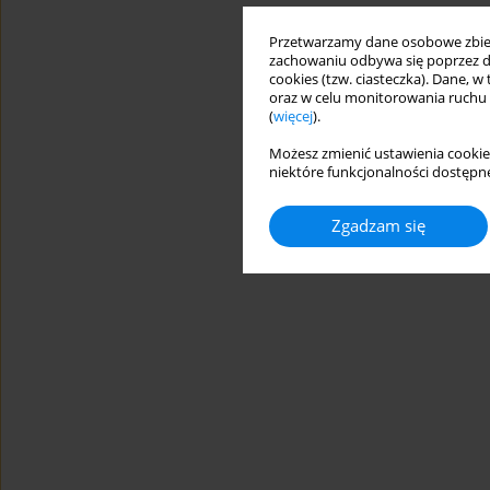
Przetwarzamy dane osobowe zbiera
zachowaniu odbywa się poprzez d
cookies (tzw. ciasteczka). Dane, w
oraz w celu monitorowania ruchu
(
więcej
).
Możesz zmienić ustawienia cookie
niektóre funkcjonalności dostępne
Zgadzam się