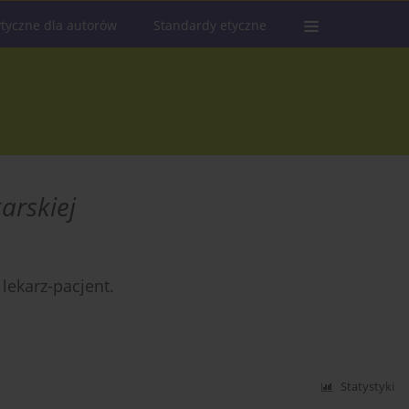
tyczne dla autorów
Standardy etyczne
karskiej
lekarz-pacjent.
Statystyki