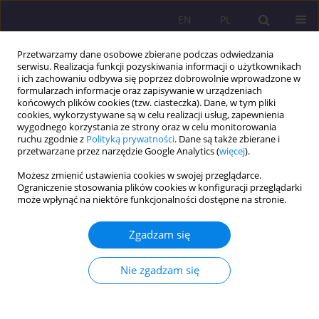
EN
PL
Przetwarzamy dane osobowe zbierane podczas odwiedzania
serwisu. Realizacja funkcji pozyskiwania informacji o użytkownikach
i ich zachowaniu odbywa się poprzez dobrowolnie wprowadzone w
formularzach informacje oraz zapisywanie w urządzeniach
końcowych plików cookies (tzw. ciasteczka). Dane, w tym pliki
cookies, wykorzystywane są w celu realizacji usług, zapewnienia
wygodnego korzystania ze strony oraz w celu monitorowania
ruchu zgodnie z
Polityką prywatności
. Dane są także zbierane i
przetwarzane przez narzędzie Google Analytics (
więcej
).
Słowo kluczowe
czynniki ryzyka
Możesz zmienić ustawienia cookies w swojej przeglądarce.
Ograniczenie stosowania plików cookies w konfiguracji przeglądarki
może wpłynąć na niektóre funkcjonalności dostępne na stronie.
ARTYKUŁ ORYGINALNY
WIEDZA PACJENTÓW PRZYCHODNI REJONOWEJ
Zgadzam się
POZ W BIAŁEJ PODLASKIEJ NA TEMAT
CZYNNIKÓW RYZYKA CHORÓB UKŁADU
Nie zgadzam się
SERCOWO- -NACZYNIOWEGO A ICH
ZACHOWANIA ZDROWOTNE
Małgorzata Siedlecka
,
Wioletta Wioletta Żukiewicz-Sobczak